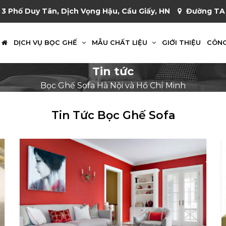
 3 Phố Duy Tân, Dịch Vọng Hậu, Cầu Giấy, HN
Đường TA 
DỊCH VỤ BỌC GHẾ
MẪU CHẤT LIỆU
GIỚI THIỆU
CÔNG
Tin tức
Bọc Ghế Sofa Hà Nội và Hồ Chí Minh
Tin Tức Bọc Ghế Sofa