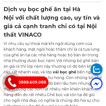
Dịch vụ bọc ghế ăn tại Hà
Nội
với chất lượng cao, uy tín và
giá cả cạnh tranh chỉ có tại Nội
thất VINACO
Vì nhu cầu sự thoải mái khi ngồi dùng cơm của
khách hàng, mặt ngồi hoặc thậm chí là cả tựa lưng
của ghế ăn tại các nhà hàng hoặc bộ bàn ăn trong
nhà thường được bọc nệm. Với những bộ ghế bàn
ăn giá rẻ thì lớp nệm này thường có độ bền không
cao, rất nhanh xẹp, và lớp
vải bọc ghế
bên ngoài
cũng mau rách hoặc bị hư hỏng. Còn những bộ ghế
0888.609.088
ăn cao cấp thường cho độ bền lâu hơn nhưng giá
thành cũng cao hơn rất nhiều nên khiến khách
hàng đắn đo rất nhiều.Ghế bọc vải tồn tại để giữ
cho ngôi nhà đẹp, có nghĩa là chúng đòi hỏi sự chú