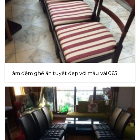
Làm đệm ghế ăn tuyệt đẹp với mẫu vải 065