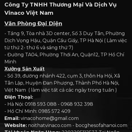
Công Ty TNHH Thương Mại Và Dịch Vụ
Vinaco Việt Nam
Văn Phòng Đại Diện
- Tầng 9, Tòa nhà 3D center, Số 3 Duy Tân, Phường
Dịch Vọng Hậu, Quận Cầu Giấy, TP Hà Nội ( Làm việc
từ thứ 2- thứ 6 và sáng thứ 7)
- Đường TA04, Phường Thới An, Quận12, TP Hồ Chí
Minh
Xưởng Sản Xuất
- Số 39, đường nhánh 422, cụm 3, thôn Hạ Hội, Xã
Tân Lập, Huyện Đan Phượng, Thành Phố Hà Nội,
Việt Nam ( làm việc tất cả các ngày trong tuần )
Điện Thoại:
- Hà Nội: 0918 593 088 - 0968 932 398
- Hồ Chí Minh: 0985 572 409
Email:
vinacohome@gmail.com
Website:
noithatvinaco.com - bocghesofahanoi.com