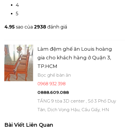
4
5
4.9
5
sao của
2938
đánh giá
Làm đệm ghế ăn Louis hoàng
gia cho khách hàng ở Quận 3,
TP.HCM
Bọc ghế bàn ăn
0968 932 398
0888.609.088
TẦNG 9 tòa 3D center , Số 3 Phố Duy
Tân, Dịch Vọng Hậu, Cầu Giấy, HN
Bài Viết Liên Quan