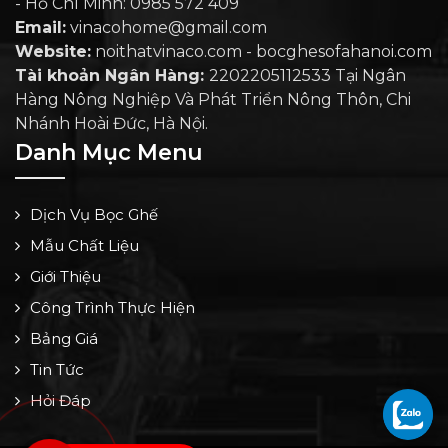
- Hồ Chí Minh: 0985 572 409
Email:
vinacohome@gmail.com
Website:
noithatvinaco.com - bocghesofahanoi.com
Tài khoản Ngân Hàng:
2202205112533 Tại Ngân
Hàng Nông Nghiệp Và Phát Triển Nông Thôn, Chi
Nhánh Hoài Đức, Hà Nội.
Danh Mục Menu
Dịch Vụ Bọc Ghế
Mẫu Chất Liệu
Giới Thiệu
Công Trình Thực Hiện
Bảng Giá
Tin Tức
Hỏi Đáp