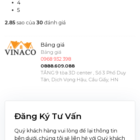
4
5
2.8
5
sao của
30
đánh giá
Bảng giá
Bảng giá
0968 932 398
0888.609.088
TẦNG 9 tòa 3D center , Số 3 Phố Duy
Tân, Dịch Vọng Hậu, Cầu Giấy, HN
Đăng Ký Tư Vấn
Quý khách hàng vui lòng để lại thông tin
bên dưới, chúng tôi sẽ liên hệ với Quý khách