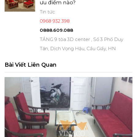
ưu điểm nào?
Tin tức
0968 932 398
0888.609.088
TẦNG 9 tòa 3D center , Số 3 Phố Duy
Tân, Dịch Vọng Hậu, Cầu Giấy, HN
Bài Viết Liên Quan