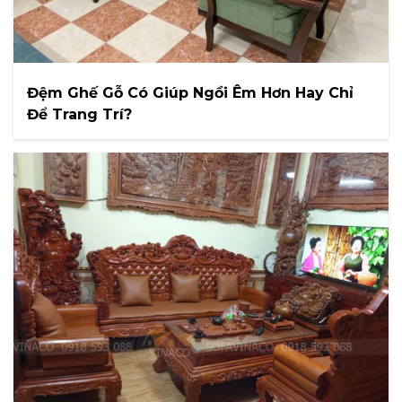
Đệm Ghế Gỗ Có Giúp Ngồi Êm Hơn Hay Chỉ
Để Trang Trí?