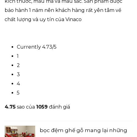
kích thước, mẫu mã và màu sắc. Sản phẩm được
bảo hành 1 năm nên khách hàng rất yên tâm về
chất lượng và uy tín của Vinaco
Currently 4.73/5
1
2
3
4
5
4.7
5
sao của
1059
đánh giá
bọc đệm ghế gỗ mang lại những