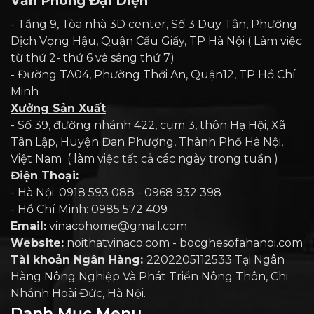
Văn Phòng Đại Diện
- Tầng 9, Tòa nhà 3D center, Số 3 Duy Tân, Phường
Dịch Vọng Hậu, Quận Cầu Giấy, TP Hà Nội ( Làm việc
từ thứ 2- thứ 6 và sáng thứ 7)
- Đường TA04, Phường Thới An, Quận12, TP Hồ Chí
Minh
Xưởng Sản Xuất
- Số 39, đường nhánh 422, cụm 3, thôn Hạ Hội, Xã
Tân Lập, Huyện Đan Phượng, Thành Phố Hà Nội,
Việt Nam ( làm việc tất cả các ngày trong tuần )
Điện Thoại:
- Hà Nội: 0918 593 088 - 0968 932 398
- Hồ Chí Minh: 0985 572 409
Email:
vinacohome@gmail.com
Website:
noithatvinaco.com - bocghesofahanoi.com
Tài khoản Ngân Hàng:
2202205112533 Tại Ngân
Hàng Nông Nghiệp Và Phát Triển Nông Thôn, Chi
Nhánh Hoài Đức, Hà Nội.
Danh Mục Menu