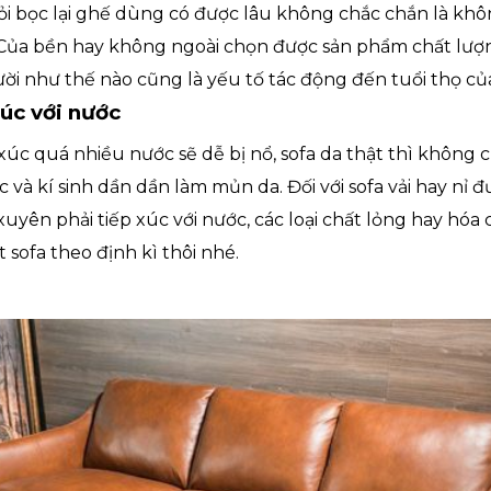
 hỏi bọc lại ghế dùng có được lâu không chắc chắn là k
 Của bền hay không ngoài chọn được sản phẩm chất lượn
ời như thế nào cũng là yếu tố tác động đến tuổi thọ c
xúc với nước
 xúc quá nhiều nước sẽ dễ bị nổ, sofa da thật thì khôn
và kí sinh dần dần làm mủn da. Đối với sofa vải hay nỉ đ
ên phải tiếp xúc với nước, các loại chất lỏng hay hóa 
ặt sofa theo định kì thôi nhé.