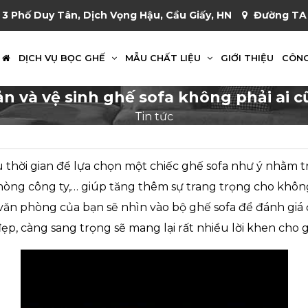
 3 Phố Duy Tân, Dịch Vọng Hậu, Cầu Giấy, HN
Đường TA 
DỊCH VỤ BỌC GHẾ
MẪU CHẤT LIỆU
GIỚI THIỆU
CÔNG
n và vệ sinh ghế sofa không phải ai c
Tin tức
 thời gian để lựa chọn một chiếc ghế sofa như ý nhằm tr
ng công ty,… giúp tăng thêm sự trang trọng cho không g
ăn phòng của bạn sẽ nhìn vào bộ ghế sofa để đánh giá 
ẹp, càng sang trọng sẽ mang lại rất nhiều lời khen cho g