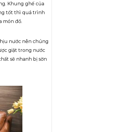
hông. Khung ghế của
g tốt thì quá trình
ủa món đồ.
g chịu nước nên chúng
ược giặt trong nước
chất sẽ nhanh bị sờn