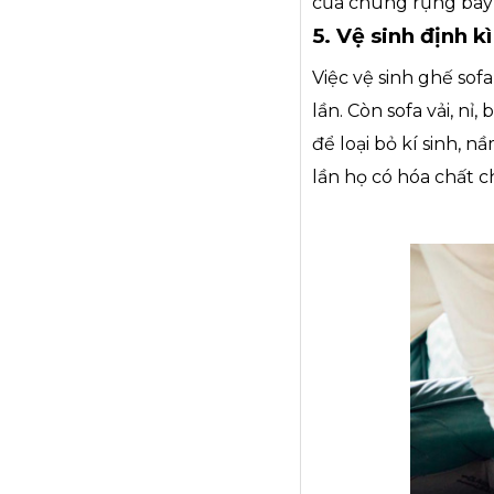
của chúng rụng bay
5. Vệ sinh định kì
Việc vệ sinh ghế sof
lần. Còn sofa vải, nỉ
để loại bỏ kí sinh, 
lần họ có hóa chất 