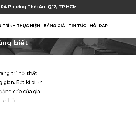
04 Phường Thới An, Q12, TP HCM
 TRÌNH THỰC HIỆN
BẢNG GIÁ
TIN TỨC
HỎI ĐÁP
ũng biết
ang trí nội thất
ian. Bất kì ai khi
đẳng cấp của gia
ia chủ.