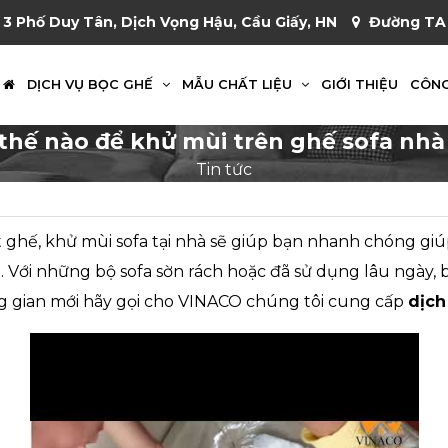
 3 Phố Duy Tân, Dịch Vọng Hậu, Cầu Giấy, HN
Đường TA 
DỊCH VỤ BỌC GHẾ
MẪU CHẤT LIỆU
GIỚI THIỆU
CÔNG
thế nào để khử mùi trên ghế sofa nhà
Tin tức
ghế, khử mùi sofa tại nhà sẽ giúp bạn nhanh chóng giúp
. Với những bộ sofa sờn rách hoặc đã sử dụng lâu ngày, 
 gian mới hãy gọi cho VINACO chúng tôi cung cấp
dịch