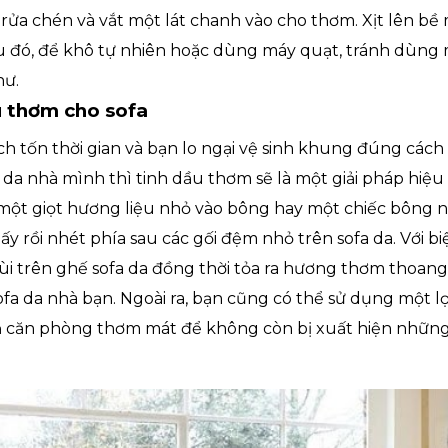
ửa chén và vắt một lát chanh vào cho thơm. Xịt lên bề m
đó, để khô tự nhiên hoặc dùng máy quạt, tránh dùng m
hư.
u thơm cho sofa
ch tốn thời gian và bạn lo ngại vệ sinh khung đúng các
da nhà mình thì tinh dầu thơm sẽ là một giải pháp hiệu
một giọt hương liệu nhỏ vào bông hay một chiếc bông ngo
ấy rồi nhét phía sau các gối đệm nhỏ trên sofa da. Với b
ùi trên ghế sofa da đồng thời tỏa ra hương thơm thoan
ofa da nhà bạn. Ngoài ra, bạn cũng có thể sử dụng một l
 căn phòng thơm mát để không còn bị xuất hiện những 