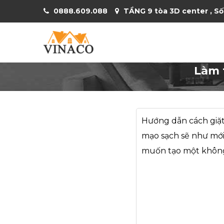
0888.609.088
TẦNG 9 tòa 3D center , Số
Làm 
Hướng dẫn cách giặt 
mạo sạch sẽ như mới
muốn tạo một không