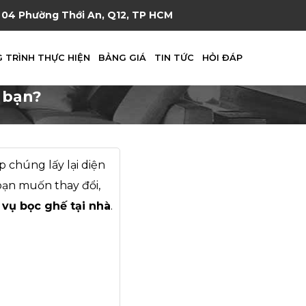
04 Phường Thới An, Q12, TP HCM
 TRÌNH THỰC HIỆN
BẢNG GIÁ
TIN TỨC
HỎI ĐÁP
 bạn?
 chúng lấy lại diện
bạn muốn thay đổi,
 vụ bọc ghế tại nhà
.