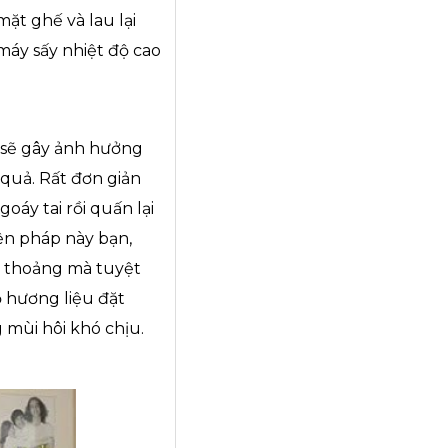
ặt ghế và lau lại
áy sấy nhiệt độ cao
h sẽ gây ảnh hưởng
 quả. Rất đơn giản
áy tai rồi quấn lại
iện pháp này bạn,
g thoảng mà tuyệt
ọ hương liệu đặt
mùi hôi khó chịu.