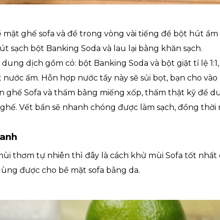
bề mặt ghế sofa và để trong vòng vài tiếng để bột hút ẩm 
t sạch bột Banking Soda và lau lại bằng khăn sạch.
dung dịch gồm có: bột Banking Soda và bột giặt tỉ lệ 1:
 nước ấm. Hỗn hợp nước tẩy này sẽ sủi bọt, bạn cho vào 
ên ghế Sofa và thấm bằng miếng xốp, thấm thật kỹ để d
ghế. Vết bẩn sẽ nhanh chóng được làm sạch, đồng thời 
hanh
ùi thơm tự nhiên thì đây là cách khử mùi Sofa tốt nhất
 dùng được cho bề mặt sofa bằng da.