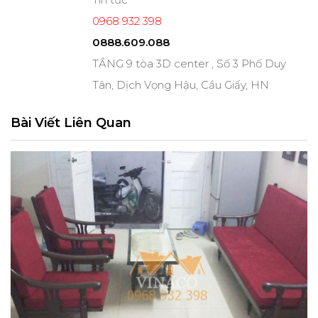
0968 932 398
0888.609.088
TẦNG 9 tòa 3D center , Số 3 Phố Duy
Tân, Dịch Vọng Hậu, Cầu Giấy, HN
Bài Viết Liên Quan