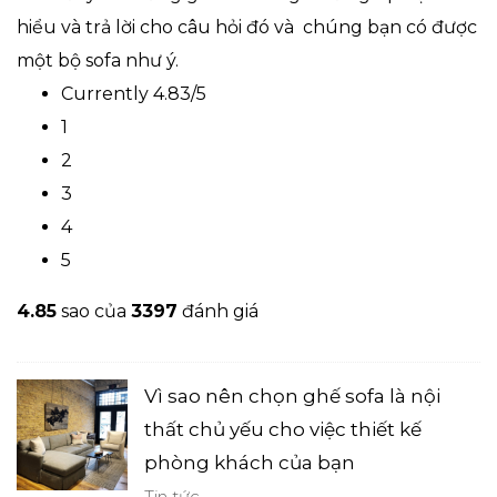
hiểu và trả lời cho câu hỏi đó và chúng bạn có được
một bộ sofa như ý.
Currently 4.83/5
1
2
3
4
5
4.8
5
sao của
3397
đánh giá
Vì sao nên chọn ghế sofa là nội
thất chủ yếu cho việc thiết kế
phòng khách của bạn
Tin tức