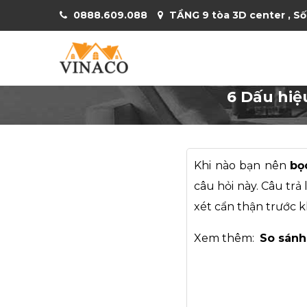
0888.609.088
TẦNG 9 tòa 3D center , Số
6 Dấu hiệ
Khi nào bạn nên
bọ
câu hỏi này. Câu tr
xét cẩn thận trước k
Xem thêm:
So sánh