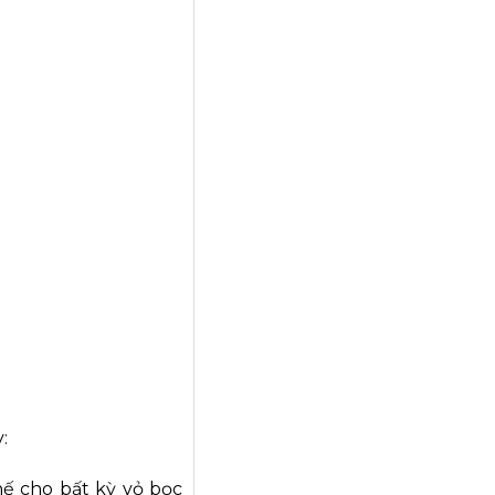
:
thế cho bất kỳ vỏ bọc