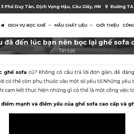
 3 Phố Duy Tân, Dịch Vọng Hậu, Cầu Giấy, HN
Đường TA 
DỊCH VỤ BỌC GHẾ
MẪU CHẤT LIỆU
GIỚI THIỆU
CÔNG
u đã đến lúc bạn nên bọc lại ghế sofa 
Tin tức
c ghế sofa
cũ? Không có câu trả lời đơn giản, dễ dàn
ả lời có thể còn phụ thuộc vào một số yếu tố.Những yếu
hi cam kết thực hiện những gì có thể là một công việc 
 điểm mạnh và điểm yếu của ghế sofa cao cấp và gh