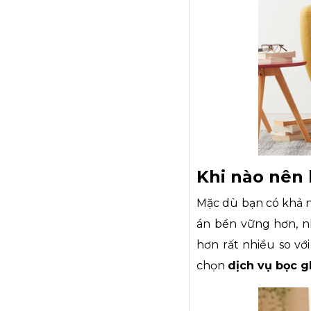
Khi nào nên 
Mặc dù bạn có khả n
án bền vững hơn, nh
hơn rất nhiều so vớ
chọn
dịch vụ bọc g