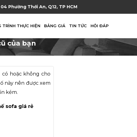
04 Phường Thới An, Q12, TP HCM
 TRÌNH THỰC HIỆN
BẢNG GIÁ
TIN TỨC
HỎI ĐÁP
cũ của bạn
g có hoặc không cho
 tố này nên được xem
tốn kém.
ế sofa giá rẻ