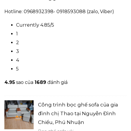
Hotline: 0968932398- 0918593088 (zalo, Viber)
Currently 4.85/5
1
2
3
4
5
4.9
5
sao của
1689
đánh giá
Công trình bọc ghế sofa của gia
đình chị Thao tại Nguyễn Đình
Chiểu, Phú Nhuận