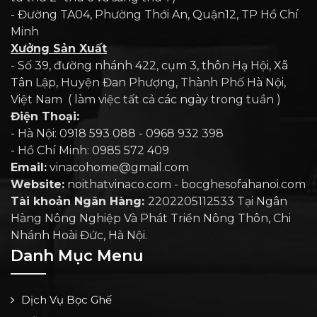
- Đường TA04, Phường Thới An, Quận12, TP Hồ Chí
Minh
Xưởng Sản Xuất
- Số 39, đường nhánh 422, cụm 3, thôn Hạ Hội, Xã
Tân Lập, Huyện Đan Phượng, Thành Phố Hà Nội,
Việt Nam ( làm việc tất cả các ngày trong tuần )
Điện Thoại:
- Hà Nội: 0918 593 088 - 0968 932 398
- Hồ Chí Minh: 0985 572 409
Email:
vinacohome@gmail.com
Website:
noithatvinaco.com - bocghesofahanoi.com
Tài khoản Ngân Hàng:
2202205112533 Tại Ngân
Hàng Nông Nghiệp Và Phát Triển Nông Thôn, Chi
Nhánh Hoài Đức, Hà Nội.
Danh Mục Menu
Dịch Vụ Bọc Ghế