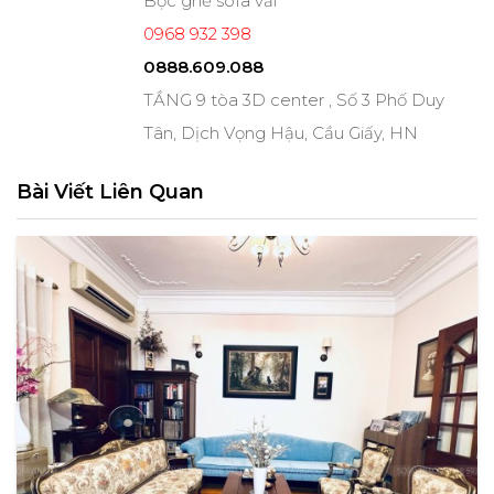
Bọc ghế sofa vải
0968 932 398
0888.609.088
TẦNG 9 tòa 3D center , Số 3 Phố Duy
Tân, Dịch Vọng Hậu, Cầu Giấy, HN
Bài Viết Liên Quan