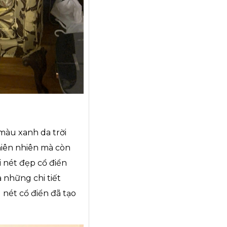
 màu xanh da trời
hiên nhiên mà còn
i nét đẹp cổ điển
 những chi tiết
 nét cổ điển đã tạo