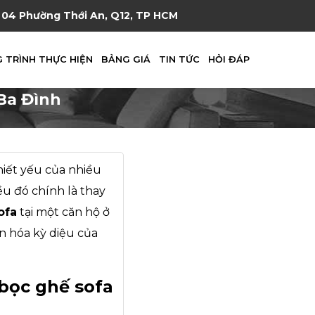
04 Phường Thới An, Q12, TP HCM
 TRÌNH THỰC HIỆN
BẢNG GIÁ
TIN TỨC
HỎI ĐÁP
Ba Đình
hiết yếu của nhiều
u đó chính là thay
ofa
tại một căn hộ ở
ến hóa kỳ diệu của
 bọc ghế sofa