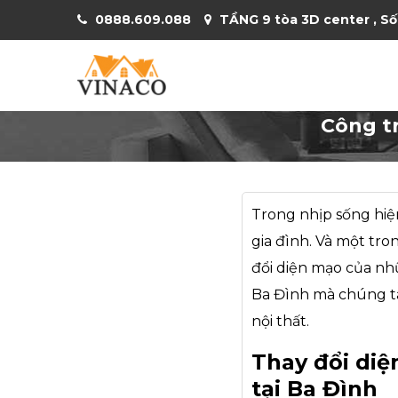
0888.609.088
TẦNG 9 tòa 3D center , Số
Công t
Trong nhịp sống hiện
gia đình. Và một tr
đổi diện mạo của nh
Ba Đình mà chúng ta 
nội thất.
Thay đổi diệ
tại Ba Đình