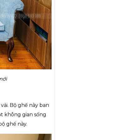
 mới
 vải
. Bộ ghế này ban
ột không gian sống
bộ ghế này.