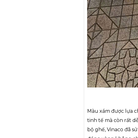
Màu xám được lựa ch
tinh tế mà còn rất 
bộ ghế,
Vinaco
đã sử