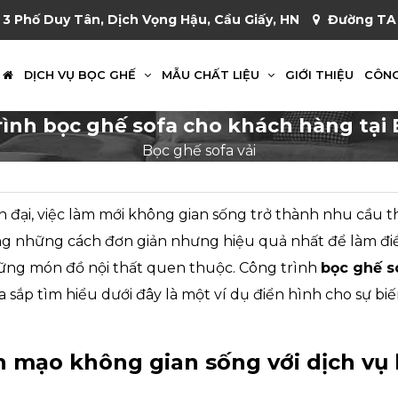
 3 Phố Duy Tân, Dịch Vọng Hậu, Cầu Giấy, HN
Đường TA 
DỊCH VỤ BỌC GHẾ
MẪU CHẤT LIỆU
GIỚI THIỆU
CÔNG
rình bọc ghế sofa cho khách hàng tại 
Bọc ghế sofa vải
 đại, việc làm mới không gian sống trở thành nhu cầu t
ong những cách đơn giản nhưng hiệu quả nhất để làm điề
ững món đồ nội thất quen thuộc. Công trình
bọc ghế s
sắp tìm hiểu dưới đây là một ví dụ điển hình cho sự bi
n mạo không gian sống với dịch vụ