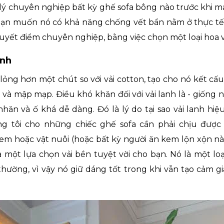
ý chuyên nghiệp bất kỳ ghế sofa bông nào trước khi m
bạn muốn nó có khả năng chống vết bẩn nằm ở thực tế 
uyết điểm chuyên nghiệp, bằng việc chọn một loại hoa 
anh
 lỏng hơn một chút so với vải cotton, tạo cho nó kết cấ
 và mập mạp. Điều khó khăn đối với vải lanh là - giống 
nhăn và ố khá dễ dàng. Đó là lý do tại sao vải lanh hiệ
 tôi cho những chiếc ghế sofa cần phải chịu được
 em hoặc vật nuôi (hoặc bất kỳ người ăn kem lộn xộn nà
là một lựa chọn vải bền tuyệt vời cho bạn. Nó là một loạ
thường, vì vậy nó giữ dáng tốt trong khi vẫn tạo cảm g