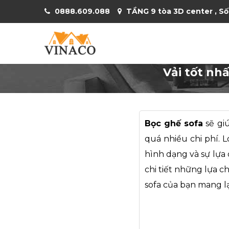
0888.609.088
TẦNG 9 tòa 3D center , Số
Vải tốt nh
Bọc ghế sofa
sẽ gi
quá nhiều chi phí. 
hình dạng và sự lựa 
chi tiết những lựa c
sofa của bạn mang lại