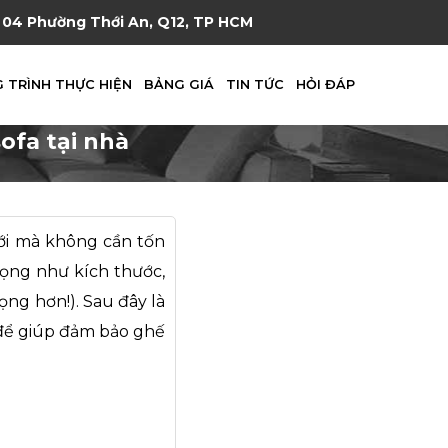
04 Phường Thới An, Q12, TP HCM
 TRÌNH THỰC HIỆN
BẢNG GIÁ
TIN TỨC
HỎI ĐÁP
ofa tại nhà
ới mà không cần tốn
rọng như kích thước,
ọng hơn!). Sau đây là
t để giúp đảm bảo ghế