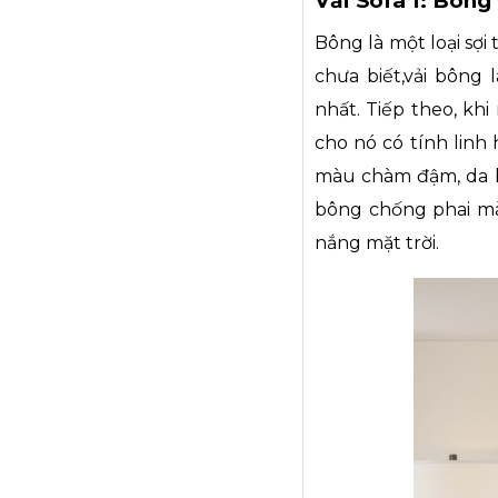
Vải Sofa 1: Bông
Bông là một loại sợi
chưa biết,vải bông
nhất. Tiếp theo, khi
cho nó có tính linh
màu chàm đậm, da bá
bông chống phai màu
nắng mặt trời.