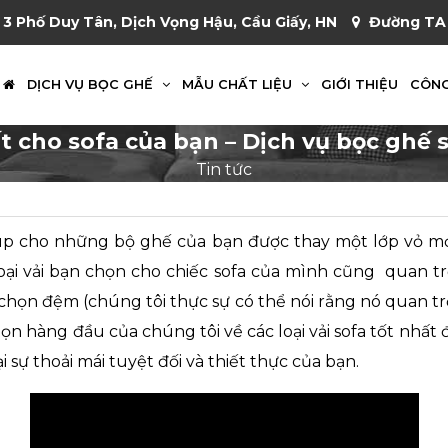
 3 Phố Duy Tân, Dịch Vọng Hậu, Cầu Giấy, HN
Đường TA 
DỊCH VỤ BỌC GHẾ
MẪU CHẤT LIỆU
GIỚI THIỆU
CÔNG
ất cho sofa của bạn – Dịch vụ bọc ghế s
Tin tức
úp cho những bộ ghế của bạn được thay một lớp vỏ m
Loại vải bạn chọn cho chiếc sofa của mình cũng quan t
chọn đệm (chúng tôi thực sự có thể nói rằng nó quan tr
họn hàng đầu của chúng tôi về các loại vải sofa tốt nhấ
 sự thoải mái tuyệt đối và thiết thực của bạn.