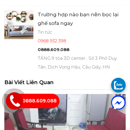
Trường hợp nào bạn nên bọc lại
ghế sofa ngay
Tin tức
0968 932 398
0888.609.088
TẦNG 9 tòa 3D center , Số 3 Phố Duy
Tân, Dịch Vọng Hậu, Cầu Giấy, HN
Bài Viết Liên Quan
0888.609.088