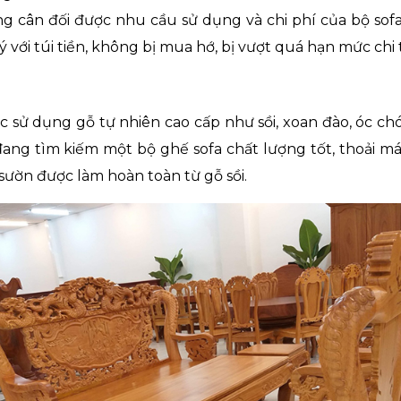
g cân đối được nhu cầu sử dụng và chi phí của bộ sofa
ý với túi tiền, không bị mua hớ, bị vượt quá hạn mức chi 
c sử dụng gỗ tự nhiên cao cấp như sồi, xoan đào, óc chó
ang tìm kiếm một bộ ghế sofa chất lượng tốt, thoải má
ườn được làm hoàn toàn từ gỗ sồi.