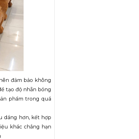
g nên đảm bảo không
 để tạo độ nhẵn bóng
 sản phẩm trong quá
ểu dáng hơn, kết hợp
 liệu khác chẳng hạn
n