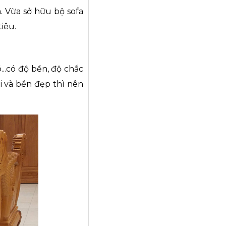
. Vừa sở hữu bộ sofa
tiêu.
...có độ bền, độ chắc
i và bền đẹp thì nên