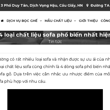
 3 Phố Duy Tân, Dịch Vọng Hậu, Cầu Giấy, HN
Đường TA 
DỊCH VỤ BỌC GHẾ
MẪU CHẤT LIỆU
GIỚI THIỆU
CÔNG
4 loại chất liệu sofa phổ biến nhất hiệ
Tin tức
rường có rất nhiều loại sofa và nhận được sự ưu ái của 
ại chất liệu sofa cũng chính là 4 dòng sofa phổ biến nhất 
à sofa gỗ. Dựa trên việc cân nhắc ưu nhược điểm của mỗ
fa phù hợp với nhu cầu.