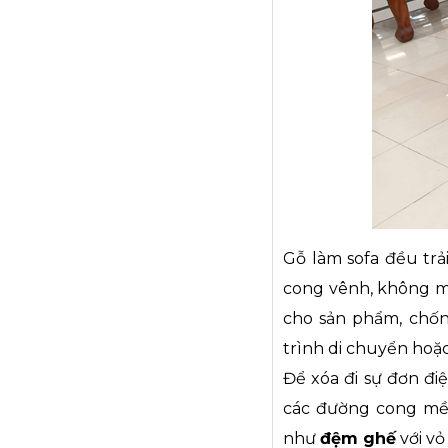
Gỗ làm sofa đều tr
cong vênh, không mố
cho sản phẩm, chốn
trình di chuyển hoặc
Để xóa đi sự đơn đi
các đường cong mềm 
như
đệm ghế
với vỏ