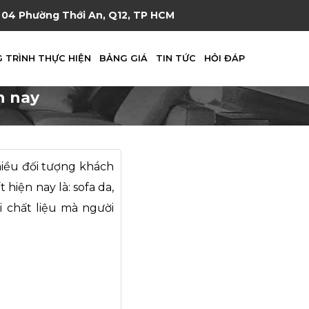
04 Phường Thới An, Q12, TP HCM
 TRÌNH THỰC HIỆN
BẢNG GIÁ
TIN TỨC
HỎI ĐÁP
n nay
nhiều đối tượng khách
hiện nay là: sofa da,
i chất liệu mà người