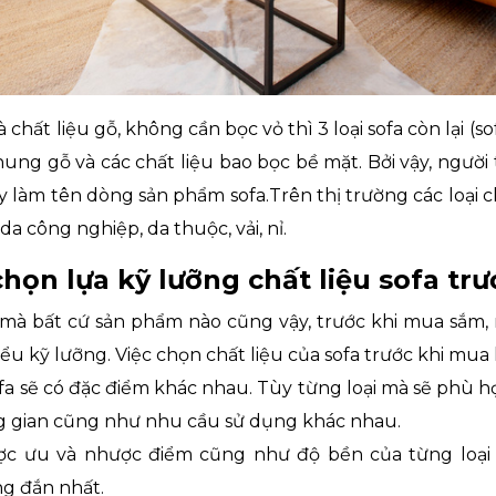
chất liệu gỗ, không cần bọc vỏ thì 3 loại sofa còn lại (sofa
hung gỗ và các chất liệu bao bọc bề mặt. Bởi vậy, người
y làm tên dòng sản phẩm sofa.Trên thị trường các loại c
da công nghiệp, da thuộc, vải, nỉ.
chọn lựa kỹ lưỡng chất liệu sofa tr
 mà bất cứ sản phẩm nào cũng vậy, trước khi mua sắm,
ểu kỹ lưỡng. Việc chọn chất liệu của sofa trước khi mua là
ofa sẽ có đặc điểm khác nhau. Tùy từng loại mà sẽ phù 
g gian cũng như nhu cầu sử dụng khác nhau.
ợc ưu và nhược điểm cũng như độ bền của từng loại 
g đắn nhất.