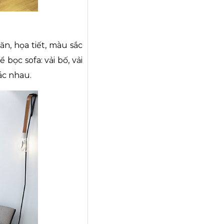
n, họa tiết, màu sắc
bọc sofa: vải bố, vải
hác nhau.