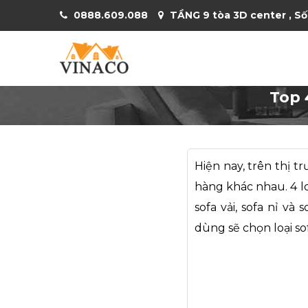
0888.609.088
TẦNG 9 tòa 3D center , Số
Top 
Hiện nay, trên thị t
hàng khác nhau. 4 lo
sofa vải, sofa nỉ v
dùng sẽ chọn loại so