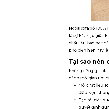
Ngoài sofa gỗ 100% là 
là sự kết hợp giữa k
chất liệu bao bọc nà
phổ biến hiện nay là 
Tại sao nên 
Không riêng gì sofa
dành thời gian tìm hi
Mỗi chất liệu s
điều kiện khôn
Bạn sẽ biết đư
quyết định đún