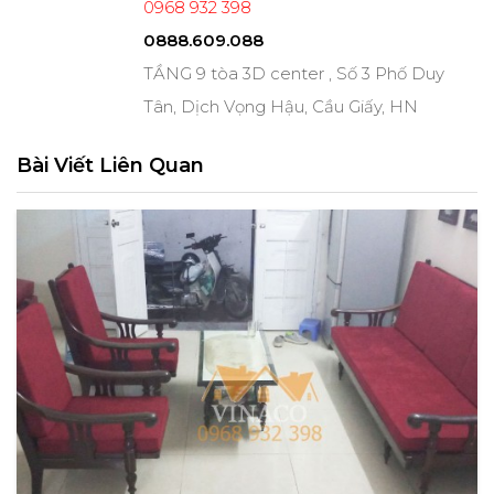
0968 932 398
0888.609.088
TẦNG 9 tòa 3D center , Số 3 Phố Duy
Tân, Dịch Vọng Hậu, Cầu Giấy, HN
Bài Viết Liên Quan