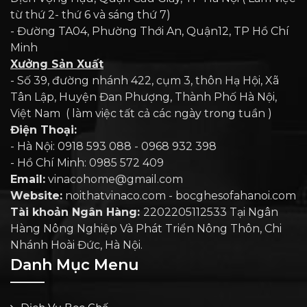
từ thứ 2- thứ 6 và sáng thứ 7)
- Đường TA04, Phường Thới An, Quận12, TP Hồ Chí
Minh
Xưởng Sản Xuất
- Số 39, đường nhánh 422, cụm 3, thôn Hạ Hội, Xã
Tân Lập, Huyện Đan Phượng, Thành Phố Hà Nội,
Việt Nam ( làm việc tất cả các ngày trong tuần )
Điện Thoại:
- Hà Nội: 0918 593 088 - 0968 932 398
- Hồ Chí Minh: 0985 572 409
Email:
vinacohome@gmail.com
Website:
noithatvinaco.com - bocghesofahanoi.com
Tài khoản Ngân Hàng:
2202205112533 Tại Ngân
Hàng Nông Nghiệp Và Phát Triển Nông Thôn, Chi
Nhánh Hoài Đức, Hà Nội.
Danh Mục Menu