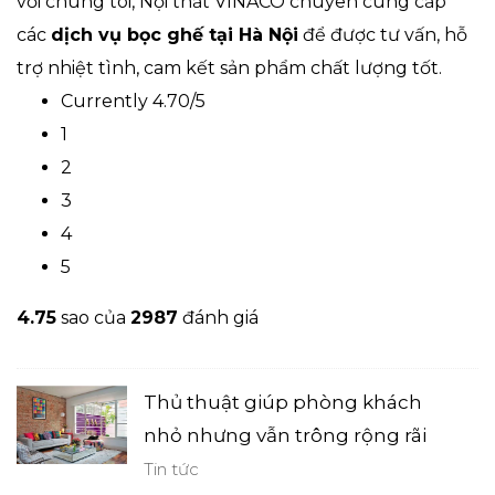
với chúng tôi, Nội thất VINACO chuyên cung cấp
các
dịch vụ bọc ghế tại Hà Nội
để được tư vấn, hỗ
trợ nhiệt tình, cam kết sản phẩm chất lượng tốt.
Currently 4.70/5
1
2
3
4
5
4.7
5
sao của
2987
đánh giá
Thủ thuật giúp phòng khách
nhỏ nhưng vẫn trông rộng rãi
Tin tức