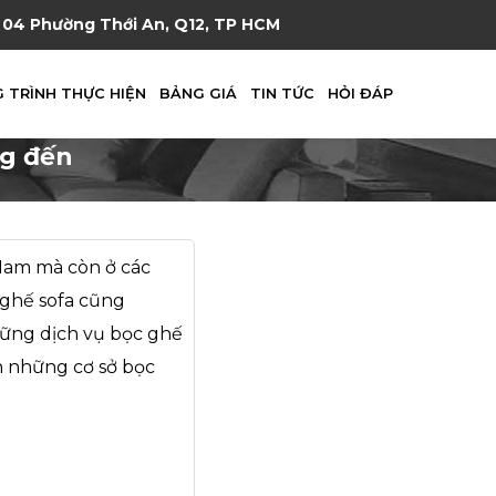
04 Phường Thới An, Q12, TP HCM
 TRÌNH THỰC HIỆN
BẢNG GIÁ
TIN TỨC
HỎI ĐÁP
ng đến
 Nam mà còn ở các
a ghế sofa cũng
hững dịch vụ bọc ghế
n những cơ sở bọc