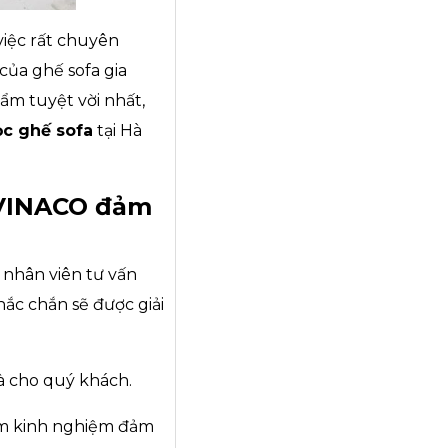
việc rất chuyên
của ghế sofa gia
ẩm tuyệt vời nhất,
ọc ghế sofa
tại Hà
t VINACO đảm
 nhân viên tư vấn
ắc chắn sẽ được giải
à cho quý khách.
ăm kinh nghiệm đảm