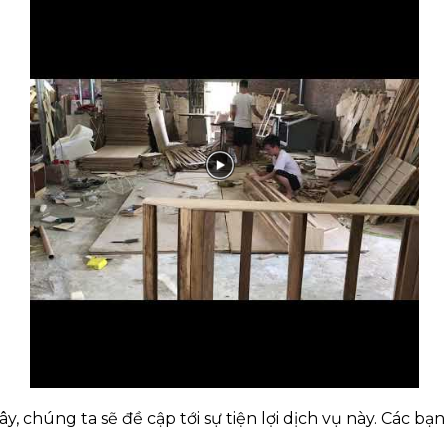
ây, chúng ta sẽ đề cập tới sự tiện lợi dịch vụ này. Các bạ