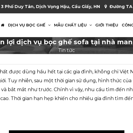
 3 Phố Duy Tân, Dịch Vọng Hậu, Cầu Giấy, HN
Đường TA 
DỊCH VỤ BỌC GHẾ
MẪU CHẤT LIỆU
GIỚI THIỆU
CÔNG
ện lợi dịch vụ bọc ghế sofa tại nhà ma
Tin tức
thất được dùng hầu hết tại các gia đình, không chỉ Việt
iới. Tuy nhiên, sau một thời gian sử dụng, hình thức củ
và bắt mắt như trước. Chính vì vậy, nhu cầu tìm đến n
 cao. Thời gian hạn hẹp khiến cho nhiều gia đình tìm đế