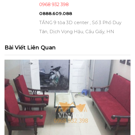
0968 932 398
0888.609.088
TẦNG 9 tòa 3D center , Số 3 Phố Duy
Tân, Dịch Vọng Hậu, Cầu Giấy, HN
Bài Viết Liên Quan