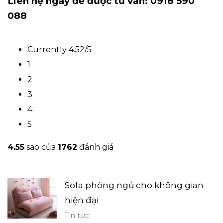
Liên hệ ngay để được tư vấn: 0918 590
088
Currently 4.52/5
1
2
3
4
5
4.5
5
sao của
1762
đánh giá
Sofa phòng ngủ cho không gian
hiện đại
Tin tức