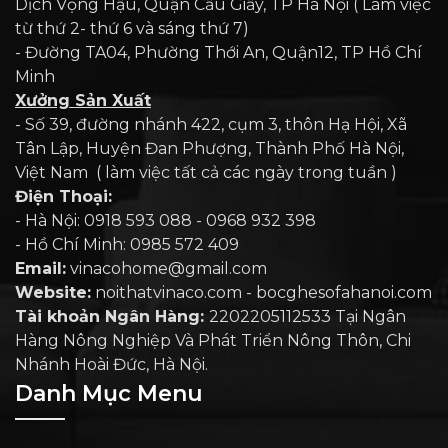
Dịch Vọng Hậu, Quận Cầu Giấy, TP Hà Nội ( Làm việc
từ thứ 2- thứ 6 và sáng thứ 7)
- Đường TA04, Phường Thới An, Quận12, TP Hồ Chí
Minh
Xưởng Sản Xuất
- Số 39, đường nhánh 422, cụm 3, thôn Hạ Hội, Xã
Tân Lập, Huyện Đan Phượng, Thành Phố Hà Nội,
Việt Nam ( làm việc tất cả các ngày trong tuần )
Điện Thoại:
- Hà Nội: 0918 593 088 - 0968 932 398
- Hồ Chí Minh: 0985 572 409
Email:
vinacohome@gmail.com
Website:
noithatvinaco.com - bocghesofahanoi.com
Tài khoản Ngân Hàng:
2202205112533 Tại Ngân
Hàng Nông Nghiệp Và Phát Triển Nông Thôn, Chi
Nhánh Hoài Đức, Hà Nội.
Danh Mục Menu