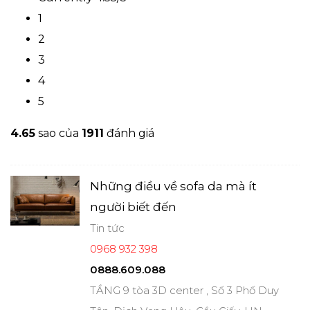
1
2
3
4
5
4.6
5
sao của
1911
đánh giá
Những điều về sofa da mà ít
người biết đến
Tin tức
0968 932 398
0888.609.088
TẦNG 9 tòa 3D center , Số 3 Phố Duy