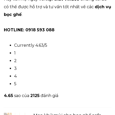
có thể được hỗ trợ và tư vấn tốt nhất về các
dịch vụ
bọc ghế
.
HOTLINE: 0918 593 088
Currently 4.63/5
1
2
3
4
5
4.6
5
sao của
2125
đánh giá