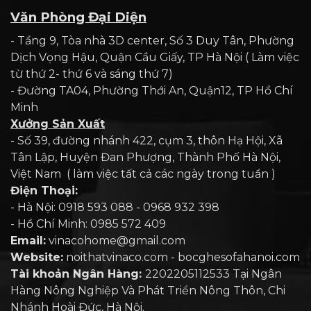
Văn Phòng Đại Diện
- Tầng 9, Tòa nhà 3D center, Số 3 Duy Tân, Phường
Dịch Vọng Hậu, Quận Cầu Giấy, TP Hà Nội ( Làm việc
từ thứ 2- thứ 6 và sáng thứ 7)
- Đường TA04, Phường Thới An, Quận12, TP Hồ Chí
Minh
Xưởng Sản Xuất
- Số 39, đường nhánh 422, cụm 3, thôn Hạ Hội, Xã
Tân Lập, Huyện Đan Phượng, Thành Phố Hà Nội,
Việt Nam ( làm việc tất cả các ngày trong tuần )
Điện Thoại:
- Hà Nội: 0918 593 088 - 0968 932 398
- Hồ Chí Minh: 0985 572 409
Email:
vinacohome@gmail.com
Website:
noithatvinaco.com - bocghesofahanoi.com
Tài khoản Ngân Hàng:
2202205112533 Tại Ngân
Hàng Nông Nghiệp Và Phát Triển Nông Thôn, Chi
Nhánh Hoài Đức, Hà Nội.