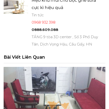
Mẹo khử mùi cho bọc ghế sofa
cực kì hiệu quả
Tin tức
0968 932 398
0888.609.088
TẦNG 9 tòa 3D center , Số 3 Phố Duy
Tân, Dịch Vọng Hậu, Cầu Giấy, HN
Bài Viết Liên Quan