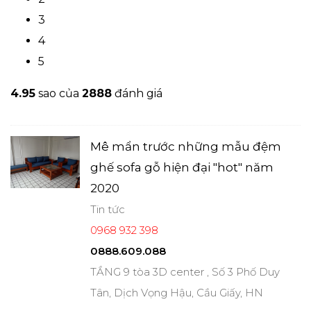
3
4
5
4.9
5
sao của
2888
đánh giá
Mê mẩn trước những mẫu đệm
ghế sofa gỗ hiện đại "hot" năm
2020
Tin tức
0968 932 398
0888.609.088
TẦNG 9 tòa 3D center , Số 3 Phố Duy
Tân, Dịch Vọng Hậu, Cầu Giấy, HN