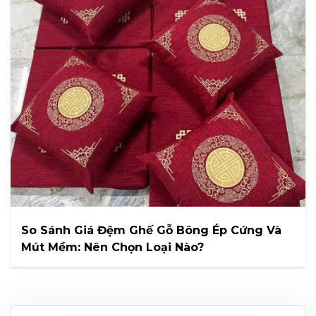
So Sánh Giá Đệm Ghế Gỗ Bông Ép Cứng Và
Mút Mềm: Nên Chọn Loại Nào?