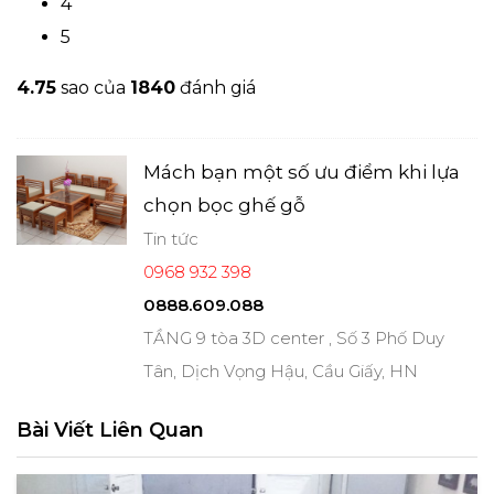
4
5
4.7
5
sao của
1840
đánh giá
Mách bạn một số ưu điểm khi lựa
chọn bọc ghế gỗ
Tin tức
0968 932 398
0888.609.088
TẦNG 9 tòa 3D center , Số 3 Phố Duy
Tân, Dịch Vọng Hậu, Cầu Giấy, HN
Bài Viết Liên Quan