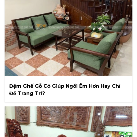
Đệm Ghế Gỗ Có Giúp Ngồi Êm Hơn Hay Chỉ
Để Trang Trí?