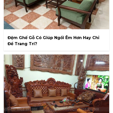
Đệm Ghế Gỗ Có Giúp Ngồi Êm Hơn Hay Chỉ
Để Trang Trí?