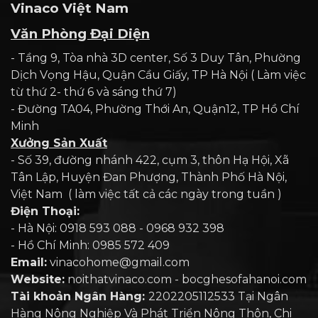
Vinaco Việt Nam
Văn Phòng Đại Diện
- Tầng 9, Tòa nhà 3D center, Số 3 Duy Tân, Phường
Dịch Vọng Hậu, Quận Cầu Giấy, TP Hà Nội ( Làm việc
từ thứ 2- thứ 6 và sáng thứ 7)
- Đường TA04, Phường Thới An, Quận12, TP Hồ Chí
Minh
Xưởng Sản Xuất
- Số 39, đường nhánh 422, cụm 3, thôn Hạ Hội, Xã
Tân Lập, Huyện Đan Phượng, Thành Phố Hà Nội,
Việt Nam ( làm việc tất cả các ngày trong tuần )
Điện Thoại:
- Hà Nội: 0918 593 088 - 0968 932 398
- Hồ Chí Minh: 0985 572 409
Email:
vinacohome@gmail.com
Website:
noithatvinaco.com - bocghesofahanoi.com
Tài khoản Ngân Hàng:
2202205112533 Tại Ngân
Hàng Nông Nghiệp Và Phát Triển Nông Thôn, Chi