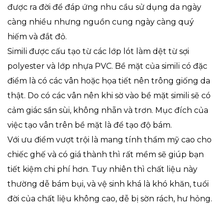
được ra đời để đáp ứng nhu cầu sử dụng da ngày
càng nhiều nhưng nguồn cung ngày càng quý
hiếm và đắt đỏ.
Simili được cấu tạo từ các lớp lót làm dệt từ sợi
polyester và lớp nhựa PVC. Bề mặt của simili có đặc
điểm là có các vân hoặc họa tiết nên trông giống da
thật. Do có các vân nên khi sờ vào bề mặt simili sẽ có
cảm giác sần sùi, không nhẵn và trơn. Mục đích của
việc tạo vân trên bề mặt là để tạo độ bám.
Với ưu điểm vượt trội là mang tính thẩm mỹ cao cho
chiếc ghế và có giá thành thì rất mềm sẽ giúp bạn
tiết kiệm chi phí hơn. Tuy nhiên thì chất liệu này
thường dễ bám bụi, và vệ sinh khá là khó khăn, tuổi
đời của chất liệu không cao, dễ bị sờn rách, hư hỏng.