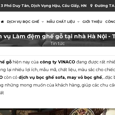
 3 Phố Duy Tân, Dịch Vọng Hậu, Cầu Giấy, HN
Đường TA 
DỊCH VỤ BỌC GHẾ
MẪU CHẤT LIỆU
GIỚI THIỆU
CÔNG
h vụ Làm đệm ghế gỗ tại nhà Hà Nội - 
Tin tức
hế gỗ
hiện nay của
công ty VINACO
đang được rất nhi
g lại nhiều lợi ích, mẫu mã, chất liệu, màu sắc cho chiếc
O
còn có
dịch vụ bọc ghế sofa, may vỏ bọc ghế
,...đặ
ng những mong muốn của khách hàng, giúp các chu cầ
hất