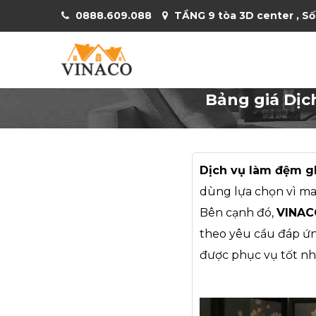
0888.609.088
TẦNG 9 tòa 3D center , Số
Bảng giá Dịc
Dịch vụ làm đệm g
dùng lựa chọn vì man
Bên cạnh đó,
VINAC
theo yêu cầu đáp ứ
được phục vụ tốt n