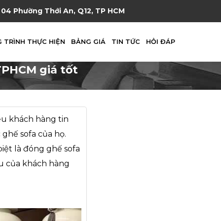
04 Phường Thới An, Q12, TP HCM
 TRÌNH THỰC HIỆN
BẢNG GIÁ
TIN TỨC
HỎI ĐÁP
TPHCM giá tốt
ều khách hàng tin
 ghế sofa của họ.
c biệt là đóng ghế sofa
u của khách hàng