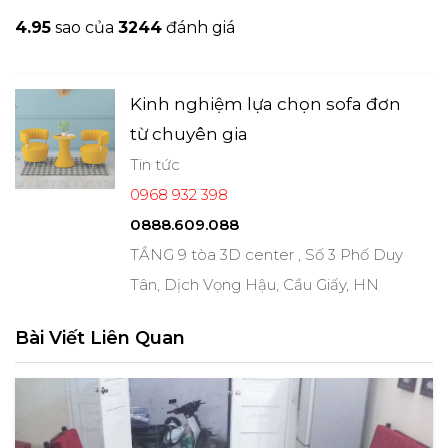
4.9
5
sao của
3244
đánh giá
Kinh nghiệm lựa chọn sofa đơn
từ chuyên gia
Tin tức
0968 932 398
0888.609.088
TẦNG 9 tòa 3D center , Số 3 Phố Duy
Tân, Dịch Vọng Hậu, Cầu Giấy, HN
Bài Viết Liên Quan