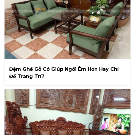
Đệm Ghế Gỗ Có Giúp Ngồi Êm Hơn Hay Chỉ
Để Trang Trí?