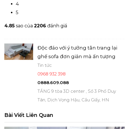
4
5
4.8
5
sao của
2206
đánh giá
Độc đáo với ý tưởng tân trang lại
ghế sofa đơn giản mà ấn tượng
Tin tức
0968 932 398
0888.609.088
TẦNG 9 tòa 3D center , Số 3 Phố Duy
Tân, Dịch Vọng Hậu, Cầu Giấy, HN
Bài Viết Liên Quan