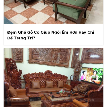
Đệm Ghế Gỗ Có Giúp Ngồi Êm Hơn Hay Chỉ
Để Trang Trí?