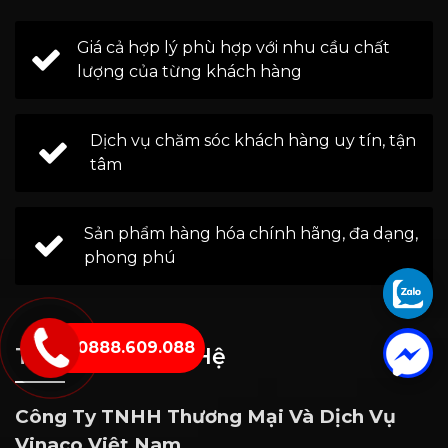
Giá cả hợp lý phù hợp với nhu cầu chất
lượng của từng khách hàng
Dịch vụ chăm sóc khách hàng uy tín, tận
tâm
Sản phẩm hàng hóa chính hãng, đa dạng,
phong phú
0888.609.088
Thông Tin Liên Hệ
Công Ty TNHH Thương Mại Và Dịch Vụ
Vinaco Việt Nam