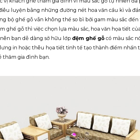
c vị khách ghé thăm gia đình vì màu sắc gỗ tự nhiên đa
điêu luyện bằng những đường nét hoa văn cầu kì và đ
ng bộ ghế gỗ vẫn không thể so bì bởi gam màu sắc đến 
m ghế gỗ thì việc chọn lựa màu sắc, hoa văn họa tiết c
 nên bạn dễ dàng sở hữu lớp
đệm ghế gỗ
có màu sắc nổ
lưng in hoặc thêu họa tiết tinh tế tạo thành điểm nhấn
é thăm gia đình bạn.