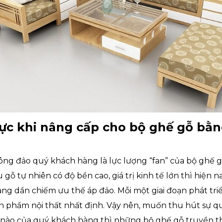
hực khi nâng cấp cho bộ ghế gỗ bằ
ông đảo quý khách hàng là lực lượng “fan” của bộ ghế 
u gỗ tự nhiên có độ bền cao, giá trị kinh tế lớn thì hiện
đang dần chiếm ưu thế áp đảo. Mỗi một giai đoạn phát triể
ản phẩm nội thất nhất định. Vậy nên, muốn thu hút sự 
 nào của quý khách hàng thì những bộ ghế gỗ truyền t