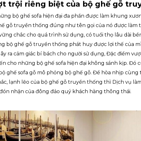
t trội riêng biệt của bộ ghế gỗ tr
ững bộ ghế sofa hiện đại đa phần được làm khung xươn
hế gỗ truyền thống đúng như tên gọi của nó được làm từ
ững chắc cho quá trình sử dụng, có tuổi thọ lâu dài bền
g bộ ghế gỗ truyền thống phát huy được lợi thế của 
ây ra cảm giác bí bách cho người sử dụng, Đặc điểm vượt
ến cho những bộ ghế sofa hiện đại không sánh kịp. Đó c
 bộ ghế sofa gỗ mô phỏng bộ ghế gỗ. Để hòa nhịp cùng t
c, lạnh lẽo của bộ ghế gỗ truyền thống thì Dịch vụ là
 đón nhận của đông đảo quý khách hàng thông thái.