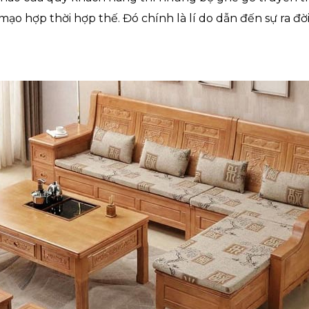
 mạo hợp thời hợp thế. Đó chính là lí do dẫn đến sự ra đờ