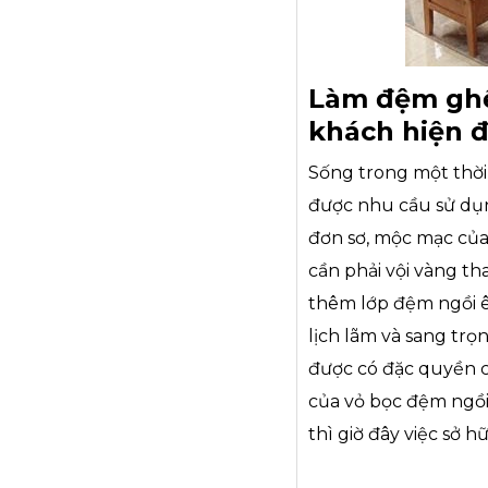
Làm đệm ghế
khách hiện đạ
Sống trong một thời
được nhu cầu sử dụn
đơn sơ, mộc mạc của
cần phải vội vàng th
thêm lớp đệm ngồi êm
lịch lãm và sang trọ
được có đặc quyền ch
của vỏ bọc đệm ngồi 
thì giờ đây việc sở 