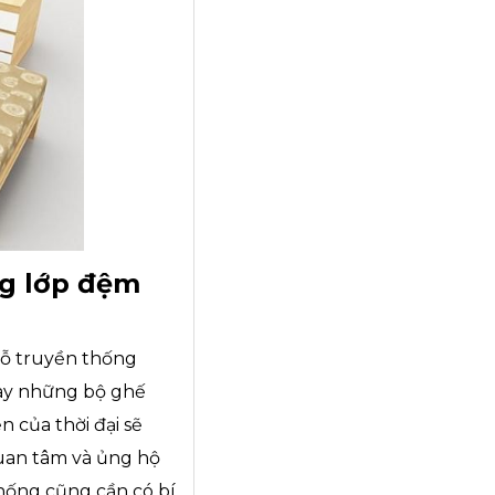
ng lớp đệm
gỗ truyền thống
 nay những bộ ghế
n của thời đại sẽ
quan tâm và ủng hộ
hống cũng cần có bí