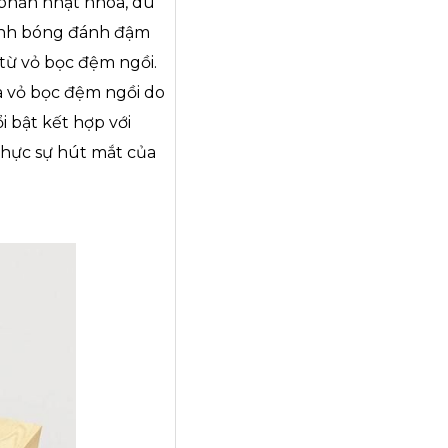
 phần nhạt nhòa, dù
ánh bóng đánh đậm
từ vỏ bọc đệm ngồi.
ủa vỏ bọc đệm ngồi do
i bật kết hợp với
 thực sự hút mắt của