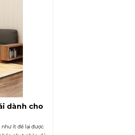
ái dành cho
như ít để lại được