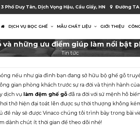
 3 Phố Duy Tân, Dịch Vọng Hậu, Cầu Giấy, HN
Đường TA 
DỊCH VỤ BỌC GHẾ
MẪU CHẤT LIỆU
GIỚI THIỆU
CÔNG
 và những ưu điểm giúp làm nổi bật 
Tin tức
óng nếu như gia đình bạn đang sở hữu bộ ghế gỗ truyề
hông gian phòng khách trước sự ra đời và thịnh hành củ
ây dịch vụ
làm đệm ghế gỗ
đã ra đời với sứ mệnh hô bi
ơi thở hiện đại toát lên được sự thời thượng không k
hủ đề này sẽ được Vinaco chúng tôi trình bày trong bài vi
 dành chút ít thời gian để theo dõi nhé!