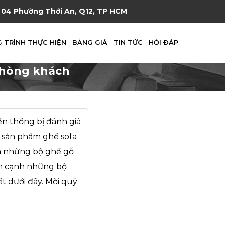
04 Phường Thới An, Q12, TP HCM
 TRÌNH THỰC HIỆN
BẢNG GIÁ
TIN TỨC
HỎI ĐÁP
phòng khách
n thống bị đánh giá
a sản phẩm ghế sofa
ến những bộ ghế gỗ
ém cạnh những bộ
ết dưới đây. Mời quý