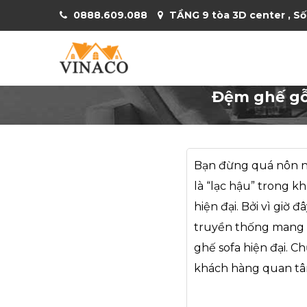
0888.609.088
TẦNG 9 tòa 3D center , Số
Đệm ghế gỗ
Bạn đừng quá nôn n
là “lạc hậu” trong k
hiện đại. Bởi vì giờ đ
truyền thống mang h
ghế sofa hiện đại. C
khách hàng quan tâm