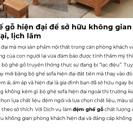
 gỗ hiện đại để sở hữu không gia
i, lịch lãm
 đại mà mọi sản phẩm nội thất trong căn phòng khách v
g của con người lại vừa đảm bảo được tính thẩm mỹ thì
 bộ ghế gỗ truyền thống thực sự đang bị “lạc điệu”. Tu
ay mới bằng bộ ghế sofa hiện đại đắt tiền mà thay vào đó
 ái, ấm áp và hiện đại là gia đình bạn đã sở hữu ngay bộ
ng không kém gì bộ ghế sofa hiện đại ngoài thị trường kia
ọn lựa chất liệu đệm ngồi và lựa chọn chất liệu, màu sắ
theo sở thích. Với Dịch vụ làm
đệm ghế gỗ
chất lượng 
hữu không gian phòng khách hiện đại và đẳng cấp không ph