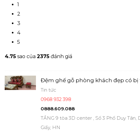
1
2
3
4
5
4.7
5
sao của
2375
đánh giá
Đệm ghế gỗ phòng khách đẹp có bị 
Tin tức
0968 932 398
0888.609.088
TẦNG 9 tòa 3D center , Số 3 Phố Duy Tân,
Giấy, HN