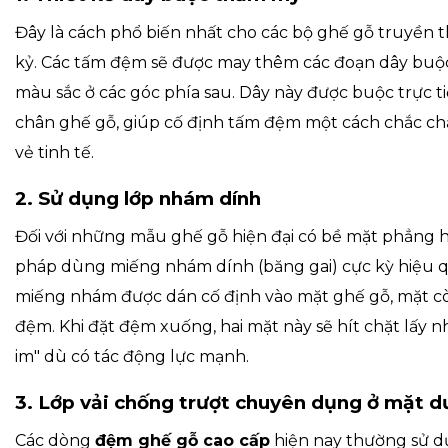
Đây là cách phổ biến nhất cho các bộ ghế gỗ truyền 
kỷ. Các tấm đệm sẽ được may thêm các đoạn dây buộc
màu sắc ở các góc phía sau. Dây này được buộc trực t
chân ghế gỗ, giúp cố định tấm đệm một cách chắc ch
vẻ tinh tế.
2. Sử dụng lớp nhám dính
Đối với những mẫu ghế gỗ hiện đại có bề mặt phẳng 
pháp dùng miếng nhám dính (băng gai) cực kỳ hiệu 
miếng nhám được dán cố định vào mặt ghế gỗ, mặt cò
đệm. Khi đặt đệm xuống, hai mặt này sẽ hít chặt lấy 
im" dù có tác động lực mạnh.
3. Lớp vải chống trượt chuyên dụng ở mặt d
Các dòng
đệm ghế gỗ cao cấp
hiện nay thường sử dụ