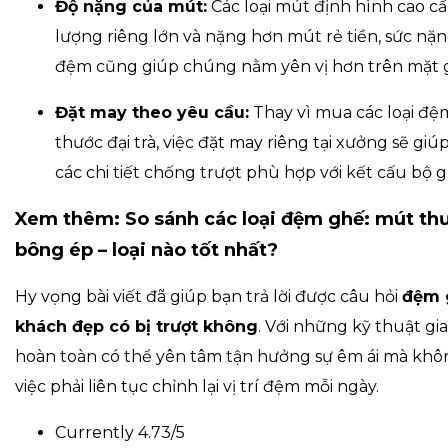
Độ nặng của mút:
Các loại mút định hình cao c
lượng riêng lớn và nặng hơn mút rẻ tiền, sức nặ
đệm cũng giúp chúng nằm yên vị hơn trên mặt 
Đặt may theo yêu cầu:
Thay vì mua các loại đệ
thước đại trà, việc đặt may riêng tại xưởng sẽ g
các chi tiết chống trượt phù hợp với kết cấu bộ 
Xem thêm:
So sánh các loại đệm ghế: mút th
bông ép – loại nào tốt nhất?
Hy vọng bài viết đã giúp bạn trả lời được câu hỏi
đệm 
khách đẹp có bị trượt không
. Với những kỹ thuật gia
hoàn toàn có thể yên tâm tận hưởng sự êm ái mà khôn
việc phải liên tục chỉnh lại vị trí đệm mỗi ngày.
Currently 4.73/5