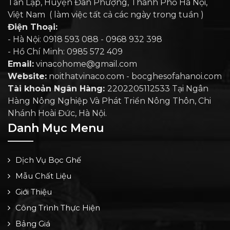
Tân Lập, Huyện Đan Phượng, Thành Phố Hà Nội,
Việt Nam ( làm việc tất cả các ngày trong tuần )
Điện Thoại:
- Hà Nội: 0918 593 088 - 0968 932 398
- Hồ Chí Minh: 0985 572 409
Email:
vinacohome@gmail.com
Website:
noithatvinaco.com - bocghesofahanoi.com
Tài khoản Ngân Hàng:
2202205112533 Tại Ngân
Hàng Nông Nghiệp Và Phát Triển Nông Thôn, Chi
Nhánh Hoài Đức, Hà Nội.
Danh Mục Menu
Dịch Vụ Bọc Ghế
Mẫu Chất Liệu
Giới Thiệu
Công Trình Thực Hiện
Bảng Giá