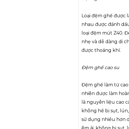
Loại đệm ghế được 
nhau được đánh dấu 
loại đệm mút Z40. Đ
nhẹ và dễ dàng di ch
được thoáng khí.
Đệm ghế cao su
Đệm ghế làm từ cao s
nhiên được làm hoàn
là nguyên liệu cao c
không hề bị sụt, lún
sử dụng nhiều hơn do
êm ái, không bị sụt,