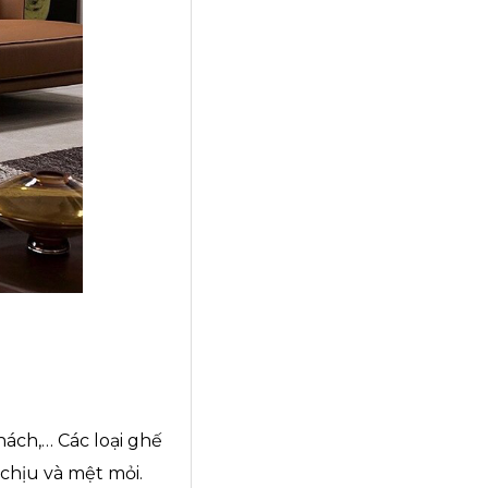
hách,… Các loại ghế
 chịu và mệt mỏi.