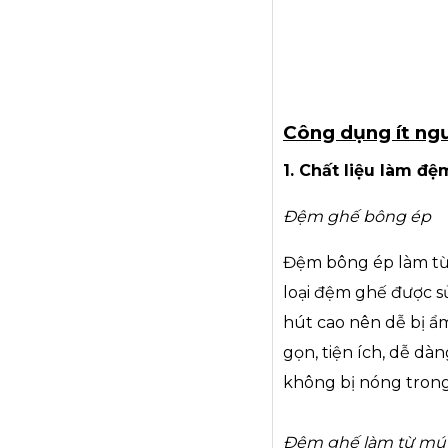
Công dụng ít ng
1. Chất liệu làm đệ
Đệm ghế bông ép
Đệm bông ép làm từ c
loại đệm ghế được s
hút cao nên dễ bị ẩm 
gọn, tiện ích, dễ dà
không bị nóng tron
Đệm ghế làm từ mút