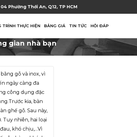
04 Phường Thới An, Q12, TP HCM
 TRÌNH THỰC HIỆN
BẢNG GIÁ
TIN TỨC
HỎI ĐÁP
ng gian nhà bạn
ằng gỗ và inox, vì
iến ngày càng đa
ững công dụng đặc
ụng.Trước kia, bàn
àn ghế gỗ. Sau này,
 Tuy nhiên, hai loại
 đau, khó chịu,…Vì