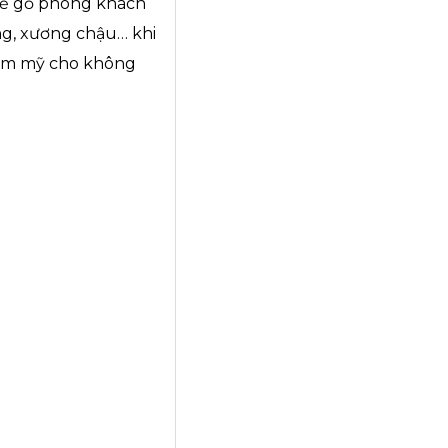
ghế gỗ phòng khách
ng, xương chậu… khi
hẩm mỹ cho không