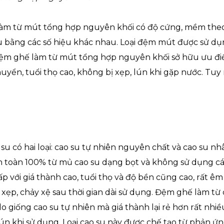
làm từ mút tổng hợp nguyên khối có độ cứng, mềm the
bằng các số hiệu khác nhau. Loại đệm mút được sử dụn
ệm ghế làm từ mút tổng hợp nguyên khối sở hữu ưu điể
uyển, tuổi thọ cao, không bị xẹp, lún khi gặp nước. Tuy 
u có hai loại: cao su tự nhiên nguyên chất và cao su nh
 toàn 100% từ mủ cao su dạng bọt và không sử dụng các
ấp với giá thành cao, tuổi thọ và độ bền cũng cao, rất êm
, xẹp, chảy xệ sau thời gian dài sử dụng. Đệm ghế làm từ
 giống cao su tự nhiên mà giá thành lại rẻ hơn rất nhiều
 lún khi sử dụng. Loại cao su này được chế tạo từ phản 