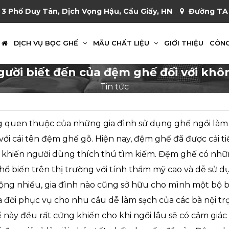
 3 Phố Duy Tân, Dịch Vọng Hậu, Cầu Giấy, HN
Đường TA 
DỊCH VỤ BỌC GHẾ
MẪU CHẤT LIỆU
GIỚI THIỆU
CÔNG
gười biết đến của đệm ghế đối với khô
Tin tức
 quen thuộc của những gia đình sử dụng ghế ngồi làm b
với cái tên đệm ghế gỗ. Hiện nay, đệm ghế đã được cải t
n khiến người dùng thích thú tìm kiếm. Đệm ghế có nh
phổ biến trên thị trường với tính thẩm mỹ cao và dễ sử d
ng nhiều, gia đình nào cũng sở hữu cho mình một bộ b
 đời phục vụ cho nhu cầu dễ làm sạch của các bà nội trợ.
này đều rất cứng khiến cho khi ngồi lâu sẽ có cảm giác