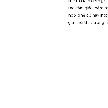
thế mà làm đệm ghế 
tạo cảm giác mềm mị
ngồi ghế gỗ hay in
gian nội thất trong 