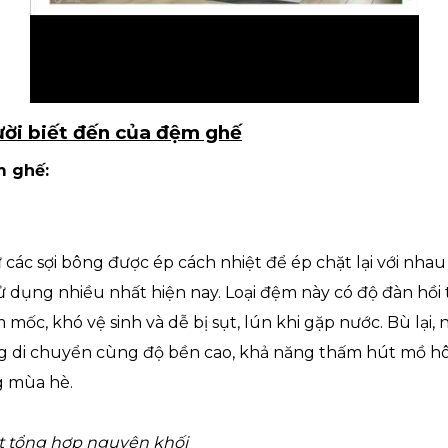
ười biết đến của đệm ghế
m ghế:
ác sợi bông được ép cách nhiệt để ép chặt lại với nhau 
ử dụng nhiều nhất hiện nay. Loại đệm này có độ đàn hồi
mốc, khó vệ sinh và dễ bị sụt, lún khi gặp nước. Bù lại, 
ng di chuyển cùng độ bền cao, khả năng thấm hút mồ hôi
g mùa hè.
 tổng hợp nguyên khối