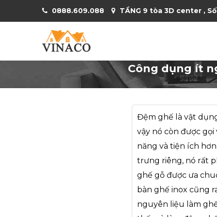
0888.609.088
TẦNG 9 tòa 3D center , Số
Công dụng ít n
Đệm ghế là vật dụng
vậy nó còn được gọi 
năng và tiện ích hơ
trưng riêng, nó rất 
ghế gỗ được ưa chuộ
bàn ghế inox cũng ra
nguyên liệu làm ghế 