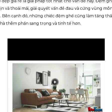
đẹp giá rẻ là giải pháp tốt nhất cho vấn đề này. Đệm 
n và thoải mái, giải quyết vấn đề đau và cứng vùng mô
ox. Bên cạnh đó, những chiếc đệm ghế cũng làm tăng t
nhà thêm phần sang trọng và tinh tế hơn.