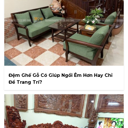
Đệm Ghế Gỗ Có Giúp Ngồi Êm Hơn Hay Chỉ
Để Trang Trí?