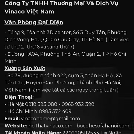
Công Ty TNHH Thương Mại Và Dịch Vụ
Vinaco Việt Nam
Văn Phòng Đại Diện
- Tầng 9, Tòa nhà 3D center, Số 3 Duy Tân, Phường
Dịch Vọng Hậu, Quận Cầu Giấy, TP Hà Nội ( Làm việc
từ thứ 2- thứ 6 và sáng thứ 7)
- Đường TA04, Phường Thới An, Quận12, TP Hồ Chí
Minh
Xưởng Sản Xuất
- Số 39, đường nhánh 422, cụm 3, thôn Hạ Hội, Xã
Tân Lập, Huyện Đan Phượng, Thành Phố Hà Nội,
Việt Nam ( làm việc tất cả các ngày trong tuần )
Điện Thoại:
- Hà Nội: 0918 593 088 - 0968 932 398
- Hồ Chí Minh: 0985 572 409
Email:
vinacohome@gmail.com
Website:
noithatvinaco.com - bocghesofahanoi.com
Tài khoản Ngân Hàng:
2202205112533 Tại Ngân