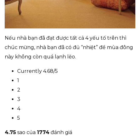
Nếu nhà bạn đã đạt được tất cả 4 yếu tố trên thì
chúc mừng, nhà bạn đã có đủ “nhiệt” để mùa đông
này không còn quá lạnh lẽo.
Currently 4.68/5
1
2
3
4
5
4.7
5
sao của
1774
đánh giá