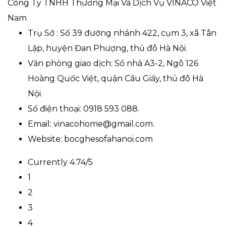
Công Ty TNHH Thương Mại Và Dịch Vụ VINACO Việt
Nam
Trụ Sở : Số 39 đường nhánh 422, cụm 3, xã Tân
Lập, huyện Đan Phượng, thủ đô Hà Nội.
Văn phòng giao dịch: Số nhà A3-2, Ngõ 126
Hoàng Quốc Việt, quận Cầu Giấy, thủ đô Hà
Nội.
Số điện thoại: 0918 593 088.
Email: vinacohome@gmail.com.
Website: bocghesofahanoi.com
Currently 4.74/5
1
2
3
4