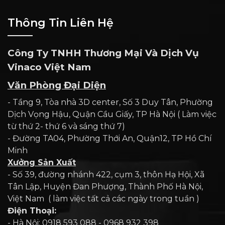
Thông Tin Liên Hệ
Công Ty TNHH Thương Mại Và Dịch Vụ
Vinaco Việt Nam
Văn Phòng Đại Diện
- Tầng 9, Tòa nhà 3D center, Số 3 Duy Tân, Phường
Dịch Vọng Hậu, Quận Cầu Giấy, TP Hà Nội ( Làm việc
từ thứ 2- thứ 6 và sáng thứ 7)
- Đường TA04, Phường Thới An, Quận12, TP Hồ Chí
Minh
Xưởng Sản Xuất
- Số 39, đường nhánh 422, cụm 3, thôn Hạ Hội, Xã
Tân Lập, Huyện Đan Phượng, Thành Phố Hà Nội,
Việt Nam ( làm việc tất cả các ngày trong tuần )
Điện Thoại:
- Hà Nội: 0918 593 088 - 0968 932 398