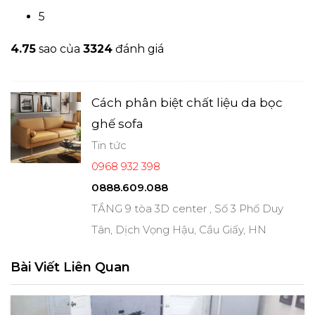
5
4.7
5
sao của
3324
đánh giá
Cách phân biệt chất liệu da bọc
ghế sofa
Tin tức
0968 932 398
0888.609.088
TẦNG 9 tòa 3D center , Số 3 Phố Duy
Tân, Dịch Vọng Hậu, Cầu Giấy, HN
Bài Viết Liên Quan