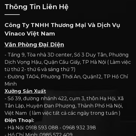
Thông Tin Liên Hệ
Công Ty TNHH Thương Mại Và Dịch Vụ
Vinaco Việt Nam
Văn Phòng Đại Diện
- Tầng 9, Tòa nhà 3D center, Số 3 Duy Tân, Phường
Dịch Vọng Hậu, Quận Cầu Giấy, TP Hà Nội ( Làm việc
từ thứ 2- thứ 6 và sáng thứ 7)
- Đường TA04, Phường Thới An, Quận12, TP Hồ Chí
Minh
Xưởng Sản Xuất
- Số 39, đường nhánh 422, cụm 3, thôn Hạ Hội, Xã
Tân Lập, Huyện Đan Phượng, Thành Phố Hà Nội,
Việt Nam ( làm việc tất cả các ngày trong tuần )
Điện Thoại:
- Hà Nội: 0918 593 088 - 0968 932 398
- Hồ Chí Minh: 0985 572 409