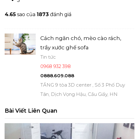
5
4.6
5
sao của
1873
đánh giá
Cách ngăn chó, mèo cào rách,
trầy xước ghế sofa
Tin tức
0968 932 398
0888.609.088
TẦNG 9 tòa 3D center , Số 3 Phố Duy
Tân, Dịch Vọng Hậu, Cầu Giấy, HN
Bài Viết Liên Quan