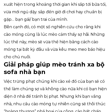
xuất hiện trong khoảng thời gian khi sắp tới bữa tối,
vừa mới ngủ dậy. sắp đến giờ đi chơi hay chuẩn bị
gặp… bạn gái/ bạn trai của mình.
Bên cạnh đó, có một số nghiên cứu cho rằng khi
cào móng cũng là lúc mèo cảm thấy sợ hãi. Những
lúc thế này, mèo sẽ vừa thể hiện bằng cách cào
móng tại bất kỳ đâu và vừa kêu meo meo báo hiệu
cho chủ nuôi.
Giải pháp giúp mèo tránh xa bộ
sofa nhà bạn
Việc trừng phạt chúng khi cào xé đồ của bạn sẽ có
thể làm chúng sợ và không cào nữa khi có bạn hiện
diện ở nhà để tránh bị phạt. Nhưng khi bạn vắng
nhà, nhu cầu cào móng tự nhiên cũng sẽ thôi thúc
“hoàng thượng” phá hoại của công, cào bất chấp