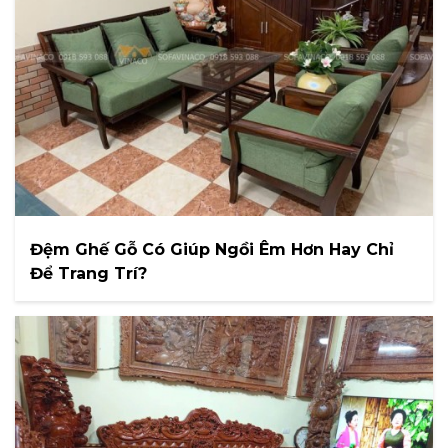
Đệm Ghế Gỗ Có Giúp Ngồi Êm Hơn Hay Chỉ
Để Trang Trí?