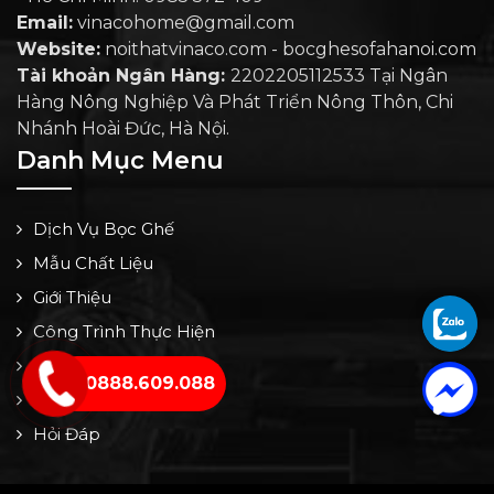
Email:
vinacohome@gmail.com
Website:
noithatvinaco.com - bocghesofahanoi.com
Tài khoản Ngân Hàng:
2202205112533 Tại Ngân
Hàng Nông Nghiệp Và Phát Triển Nông Thôn, Chi
Nhánh Hoài Đức, Hà Nội.
Danh Mục Menu
Dịch Vụ Bọc Ghế
Mẫu Chất Liệu
Giới Thiệu
Công Trình Thực Hiện
Bảng Giá
0888.609.088
Tin Tức
Hỏi Đáp