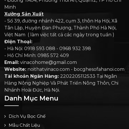
- Đường TA04, Phường Thới An, Quận12, TP Hồ Chí
Minh
Xưởng Sản Xuất
- Số 39, đường nhánh 422, cụm 3, thôn Hạ Hội, Xã
Tân Lập, Huyện Đan Phượng, Thành Phố Hà Nội,
Việt Nam ( làm việc tất cả các ngày trong tuần )
Điện Thoại:
- Hà Nội: 0918 593 088 - 0968 932 398
- Hồ Chí Minh: 0985 572 409
Email:
vinacohome@gmail.com
Website:
noithatvinaco.com - bocghesofahanoi.com
Tài khoản Ngân Hàng:
2202205112533 Tại Ngân
Hàng Nông Nghiệp Và Phát Triển Nông Thôn, Chi
Nhánh Hoài Đức, Hà Nội.
Danh Mục Menu
Dịch Vụ Bọc Ghế
Mẫu Chất Liệu