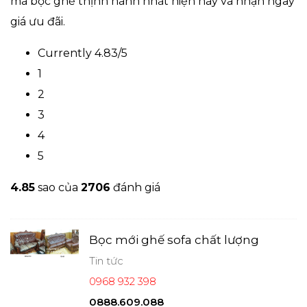
mã bọc ghế thịnh hành nhất hiện này và nhận ngay
giá ưu đãi.
Currently 4.83/5
1
2
3
4
5
4.8
5
sao của
2706
đánh giá
Bọc mới ghế sofa chất lượng
Tin tức
0968 932 398
0888.609.088