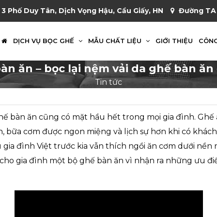
 3 Phố Duy Tân, Dịch Vọng Hậu, Cầu Giấy, HN
Đường TA 
DỊCH VỤ BỌC GHẾ
MẪU CHẤT LIỆU
GIỚI THIỆU
CÔNG
àn ăn – bọc lại nệm vải da ghế bàn ăn 
Tin tức
ghế bàn ăn cũng có mặt hầu hết trong mọi gia đình. Ghế 
ơn, bữa cơm được ngon miệng và lịch sự hơn khi có khá
u gia đình Việt trước kia vẫn thích ngồi ăn cơm dưới nề
cho gia đình một bộ ghế bàn ăn vì nhận ra những ưu đ