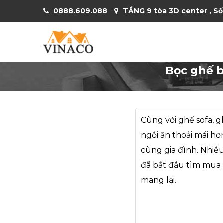
0888.609.088
TẦNG 9 tòa 3D center , Số
Bọc ghế b
Cùng với ghế sofa, 
ngồi ăn thoải mái h
cùng gia đình. Nhiề
đã bắt đầu tìm mua 
mang lại.