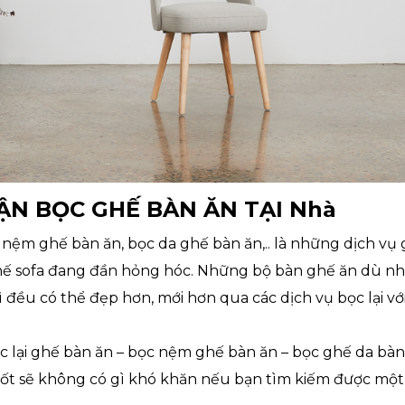
ẬN BỌC GHẾ BÀN ĂN TẠI Nhà
nệm ghế bàn ăn, bọc da ghế bàn ăn,.. là những dịch vụ 
hế sofa đang đần hỏng hóc. Những bộ bàn ghế ăn dù nh
ì đều có thể đẹp hơn, mới hơn qua các dịch vụ bọc lại với
c lại ghế bàn ăn – bọc nệm ghế bàn ăn – bọc ghế da bàn
 tốt sẽ không có gì khó khăn nếu bạn tìm kiếm được một 