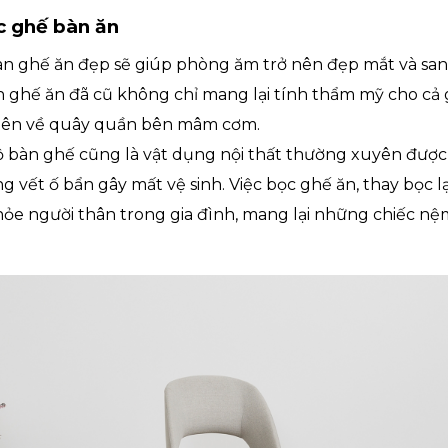
ọc ghế bàn ăn
n ghế ăn đẹp sẽ giúp phòng ăm trở nên đẹp mắt và sang
n ghế ăn đã cũ không chỉ mang lại tính thẩm mỹ cho cả
viên về quây quần bên mâm cơm.
ộ bàn ghế cũng là vật dụng nội thất thường xuyên đượ
 vết ố bẩn gây mất vệ sinh. Việc bọc ghế ăn, thay bọc lạ
hỏe người thân trong gia đình, mang lại những chiếc nệ