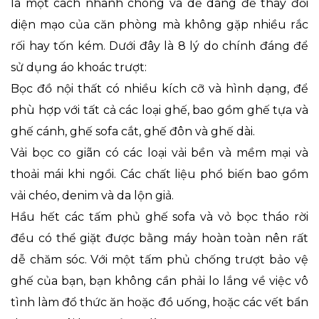
là một cách nhanh chóng và dễ dàng để thay đổi
diện mạo của căn phòng mà không gặp nhiều rắc
rối hay tốn kém. Dưới đây là 8 lý do chính đáng để
sử dụng áo khoác trượt:
Bọc đồ nội thất có nhiều kích cỡ và hình dạng, để
phù hợp với tất cả các loại ghế, bao gồm ghế tựa và
ghế cánh, ghế sofa cắt, ghế đôn và ghế dài.
Vải bọc co giãn có các loại vải bền và mềm mại và
thoải mái khi ngồi. Các chất liệu phổ biến bao gồm
vải chéo, denim và da lộn giả.
Hầu hết các tấm phủ ghế sofa và vỏ bọc tháo rời
đều có thể giặt được bằng máy hoàn toàn nên rất
dễ chăm sóc. Với một tấm phủ chống trượt bảo vệ
ghế của bạn, bạn không cần phải lo lắng về việc vô
tình làm đổ thức ăn hoặc đồ uống, hoặc các vết bẩn