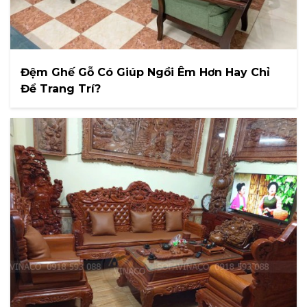
Đệm Ghế Gỗ Có Giúp Ngồi Êm Hơn Hay Chỉ
Để Trang Trí?