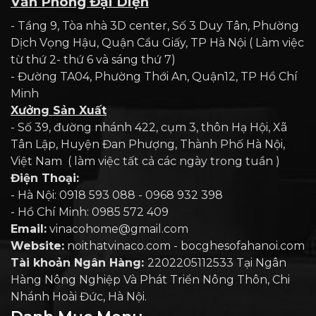
Văn Phòng Đại Diện
- Tầng 9, Tòa nhà 3D center, Số 3 Duy Tân, Phường
Dịch Vọng Hậu, Quận Cầu Giấy, TP Hà Nội ( Làm việc
từ thứ 2- thứ 6 và sáng thứ 7)
- Đường TA04, Phường Thới An, Quận12, TP Hồ Chí
Minh
Xưởng Sản Xuất
- Số 39, đường nhánh 422, cụm 3, thôn Hạ Hội, Xã
Tân Lập, Huyện Đan Phượng, Thành Phố Hà Nội,
Việt Nam ( làm việc tất cả các ngày trong tuần )
Điện Thoại:
- Hà Nội: 0918 593 088 - 0968 932 398
- Hồ Chí Minh: 0985 572 409
Email:
vinacohome@gmail.com
Website:
noithatvinaco.com - bocghesofahanoi.com
Tài khoản Ngân Hàng:
2202205112533 Tại Ngân
Hàng Nông Nghiệp Và Phát Triển Nông Thôn, Chi
Nhánh Hoài Đức, Hà Nội.