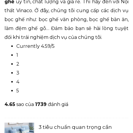
ghế
uy tín, chất lượng và giá rẻ. Thì hãy đến với Nội
thất Vinaco. Ở đây, chúng tôi cung cấp các dịch vụ
bọc ghế như: bọc ghế văn phòng, bọc ghế bàn ăn,
làm đệm ghế gỗ… Đảm bảo bạn sẽ hài lòng tuyệt
đối khi trải nghiệm dịch vụ của chúng tôi.
Currently 4.59/5
1
2
3
4
5
4.6
5
sao của
1739
đánh giá
3 tiêu chuẩn quan trọng cần