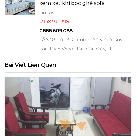
xem xét khi bọc ghế sofa
Tin tức
0968 932 398
0888.609.088
TẦNG 9 tòa 3D center , Số 3 Phố Duy
Tân, Dịch Vọng Hậu, Cầu Giấy, HN
Bài Viết Liên Quan