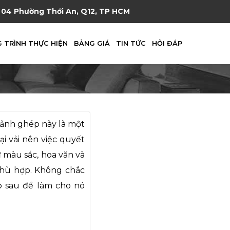
04 Phường Thới An, Q12, TP HCM
 TRÌNH THỰC HIỆN
BẢNG GIÁ
TIN TỨC
HỎI ĐÁP
mảnh ghép này là một
i vải nên việc quyết
ư màu sắc, hoa văn và
phù hợp. Không chắc
 sau để làm cho nó