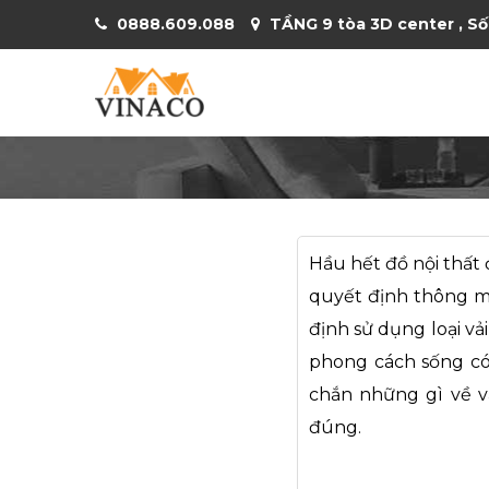
0888.609.088
TẦNG 9 tòa 3D center , Số
Hầu hết đồ nội thất
quyết định thông mi
định sử dụng loại vả
phong cách sống có
chắn những gì về v
đúng.