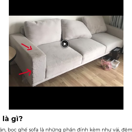
 là gì?
ản, bọc ghế sofa là những phần đính kèm như vải, đệm, 