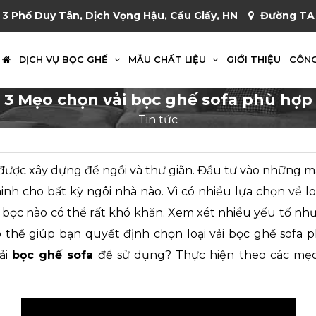
 3 Phố Duy Tân, Dịch Vọng Hậu, Cầu Giấy, HN
Đường TA 
DỊCH VỤ BỌC GHẾ
MẪU CHẤT LIỆU
GIỚI THIỆU
CÔNG
3 Mẹo chọn vải bọc ghế sofa phù hợp
Tin tức
 được xây dựng để ngồi và thư giãn. Đầu tư vào những 
nh cho bất kỳ ngôi nhà nào. Vì có nhiều lựa chọn về loạ
i bọc nào có thể rất khó khăn. Xem xét nhiều yếu tố nh
 thể giúp bạn quyết định chọn loại vải bọc ghế sofa 
ải
bọc ghế sofa
để sử dụng? Thực hiện theo các mẹo