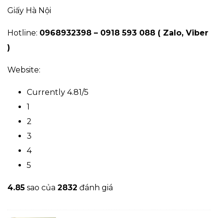
Giấy Hà Nội
Hotline:
0968932398 –
0918 593 088 ( Zalo, Viber
)
Website:
Currently 4.81/5
1
2
3
4
5
4.8
5
sao của
2832
đánh giá