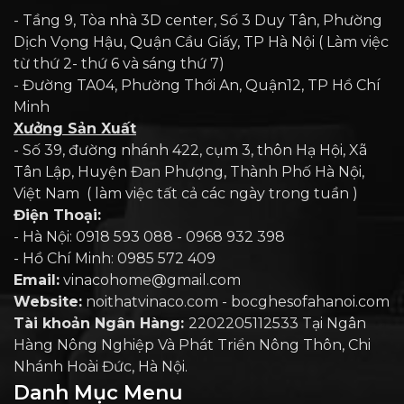
- Tầng 9, Tòa nhà 3D center, Số 3 Duy Tân, Phường
Dịch Vọng Hậu, Quận Cầu Giấy, TP Hà Nội ( Làm việc
từ thứ 2- thứ 6 và sáng thứ 7)
- Đường TA04, Phường Thới An, Quận12, TP Hồ Chí
Minh
Xưởng Sản Xuất
- Số 39, đường nhánh 422, cụm 3, thôn Hạ Hội, Xã
Tân Lập, Huyện Đan Phượng, Thành Phố Hà Nội,
Việt Nam ( làm việc tất cả các ngày trong tuần )
Điện Thoại:
- Hà Nội: 0918 593 088 - 0968 932 398
- Hồ Chí Minh: 0985 572 409
Email:
vinacohome@gmail.com
Website:
noithatvinaco.com - bocghesofahanoi.com
Tài khoản Ngân Hàng:
2202205112533 Tại Ngân
Hàng Nông Nghiệp Và Phát Triển Nông Thôn, Chi
Nhánh Hoài Đức, Hà Nội.
Danh Mục Menu