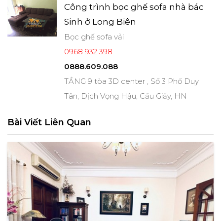
Công trình bọc ghế sofa nhà bác
Sinh ở Long Biên
Bọc ghế sofa vải
0968 932 398
0888.609.088
TẦNG 9 tòa 3D center , Số 3 Phố Duy
Tân, Dịch Vọng Hậu, Cầu Giấy, HN
Bài Viết Liên Quan