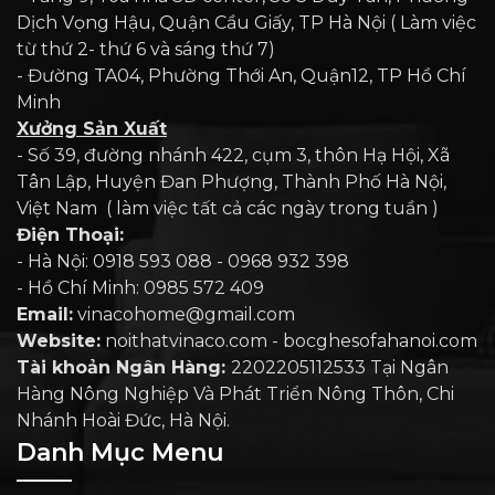
Dịch Vọng Hậu, Quận Cầu Giấy, TP Hà Nội ( Làm việc
từ thứ 2- thứ 6 và sáng thứ 7)
- Đường TA04, Phường Thới An, Quận12, TP Hồ Chí
Minh
Xưởng Sản Xuất
- Số 39, đường nhánh 422, cụm 3, thôn Hạ Hội, Xã
Tân Lập, Huyện Đan Phượng, Thành Phố Hà Nội,
Việt Nam ( làm việc tất cả các ngày trong tuần )
Điện Thoại:
- Hà Nội: 0918 593 088 - 0968 932 398
- Hồ Chí Minh: 0985 572 409
Email:
vinacohome@gmail.com
Website:
noithatvinaco.com - bocghesofahanoi.com
Tài khoản Ngân Hàng:
2202205112533 Tại Ngân
Hàng Nông Nghiệp Và Phát Triển Nông Thôn, Chi
Nhánh Hoài Đức, Hà Nội.
Danh Mục Menu