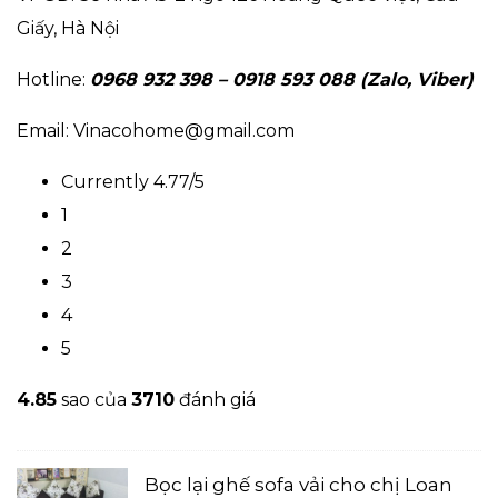
Giấy, Hà Nội
Hotline:
0968 932 398 – 0918 593 088 (Zalo, Viber)
Email: Vinacohome@gmail.com
Currently 4.77/5
1
2
3
4
5
4.8
5
sao của
3710
đánh giá
Bọc lại ghế sofa vải cho chị Loan