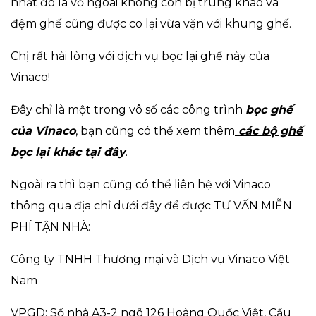
nhất đó là vỏ ngoài không còn bị trùng khão và
đệm ghế cũng được co lại vừa vặn với khung ghế.
Chị rất hài lòng với dịch vụ bọc lại ghế này của
Vinaco!
Đây chỉ là một trong vô số các công trình
bọc ghế
của Vinaco
, bạn cũng có thể xem thêm
các bộ ghế
bọc lại khác tại đây
.
Ngoài ra thì bạn cũng có thể liên hệ với Vinaco
thông qua địa chỉ dưới đây để được TƯ VẤN MIỄN
PHÍ TẬN NHÀ:
Công ty TNHH Thương mại và Dịch vụ Vinaco Việt
Nam
VPGD: Số nhà A3-2 ngõ 126 Hoàng Quốc Việt, Cầu