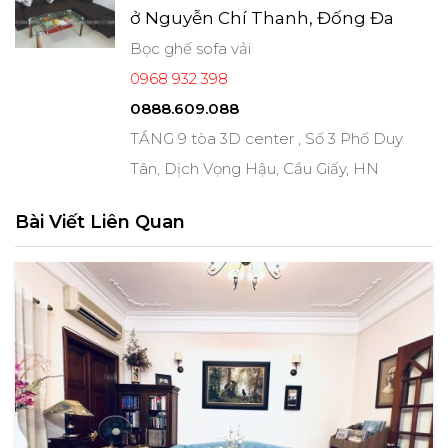
ở Nguyễn Chí Thanh, Đống Đa
Bọc ghế sofa vải
0968 932 398
0888.609.088
TẦNG 9 tòa 3D center , Số 3 Phố Duy
Tân, Dịch Vọng Hậu, Cầu Giấy, HN
Bài Viết Liên Quan