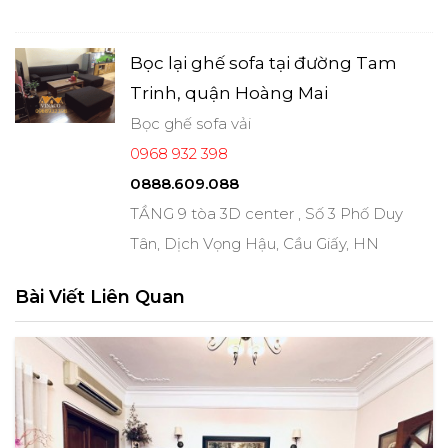
Bọc lại ghế sofa tại đường Tam
Trinh, quận Hoàng Mai
Bọc ghế sofa vải
0968 932 398
0888.609.088
TẦNG 9 tòa 3D center , Số 3 Phố Duy
Tân, Dịch Vọng Hậu, Cầu Giấy, HN
Bài Viết Liên Quan