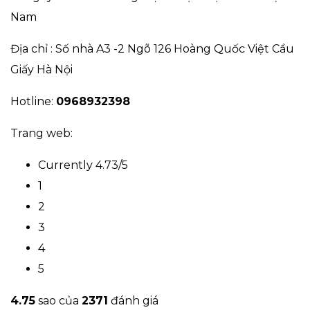
Nam
Địa chỉ : Số nhà A3 -2 Ngõ 126 Hoàng Quốc Việt Cầu
Giấy Hà Nội
Hotline:
0968932398
Trang web:
Currently 4.73/5
1
2
3
4
5
4.7
5
sao của
2371
đánh giá