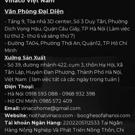
Vinaco Việt Nam
Văn Phòng Đại Diện
- Tầng 9, Tòa nhà 3D center, Số 3 Duy Tân, Phường
Dịch Vọng Hậu, Quận Cầu Giấy, TP Hà Nội ( Làm việc
từ thứ 2- thứ 6 và sáng thứ 7)
- Đường TA04, Phường Thới An, Quận12, TP Hồ Chí
Minh
Xưởng Sản Xuất
- Số 39, đường nhánh 422, cụm 3, thôn Hạ Hội, Xã
Tân Lập, Huyện Đan Phượng, Thành Phố Hà Nội,
Việt Nam ( làm việc tất cả các ngày trong tuần )
Điện Thoại:
- Hà Nội: 0918 593 088 - 0968 932 398
- Hồ Chí Minh: 0985 572 409
Email:
vinacohome@gmail.com
Website:
noithatvinaco.com - bocghesofahanoi.com
Tài khoản Ngân Hàng:
2202205112533 Tại Ngân
Hàng Nông Nghiệp Và Phát Triển Nông Thôn, Chi