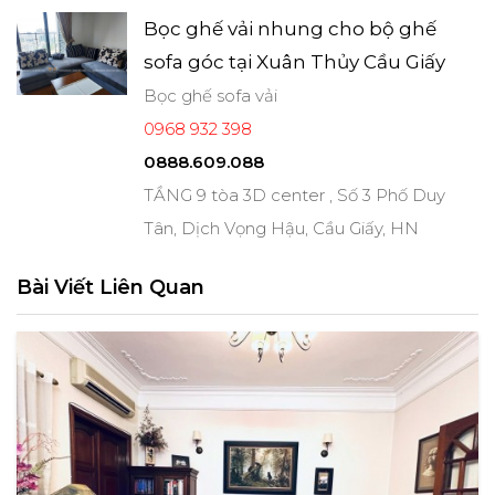
Bọc ghế vải nhung cho bộ ghế
sofa góc tại Xuân Thủy Cầu Giấy
Bọc ghế sofa vải
0968 932 398
0888.609.088
TẦNG 9 tòa 3D center , Số 3 Phố Duy
Tân, Dịch Vọng Hậu, Cầu Giấy, HN
Bài Viết Liên Quan