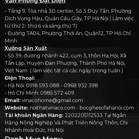
Văn Phòng Đại Diện
- Tầng 9, Tòa nhà 3D center, Số 3 Duy Tân, Phường
Dịch Vọng Hậu, Quận Cầu Giấy, TP Hà Nội ( Làm việc
từ thứ 2- thứ 6 và sáng thứ 7)
- Đường TA04, Phường Thới An, Quận12, TP Hồ Chí
Minh
Xưởng Sản Xuất
- Số 39, đường nhánh 422, cụm 3, thôn Hạ Hội, Xã
Tân Lập, Huyện Đan Phượng, Thành Phố Hà Nội,
Việt Nam ( làm việc tất cả các ngày trong tuần )
Điện Thoại:
- Hà Nội: 0918 593 088 - 0968 932 398
- Hồ Chí Minh: 0985 572 409
Email:
vinacohome@gmail.com
Website:
noithatvinaco.com - bocghesofahanoi.com
Tài khoản Ngân Hàng:
2202205112533 Tại Ngân
Hàng Nông Nghiệp Và Phát Triển Nông Thôn, Chi
Nhánh Hoài Đức, Hà Nội.