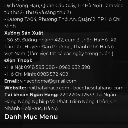
Dịch Vọng Hậu, Quận Cầu Giấy, TP Hà Nội ( Làm việc
từ thứ 2- thứ 6 và sáng thứ 7)
- Đường TA04, Phường Thới An, Quận12, TP Hồ Chí
Minh
Xưởng Sản Xuất
- Số 39, đường nhánh 422, cụm 3, thôn Hạ Hội, Xã
Tân Lập, Huyện Đan Phượng, Thành Phố Hà Nội,
Việt Nam ( làm việc tất cả các ngày trong tuần )
Điện Thoại:
- Hà Nội: 0918 593 088 - 0968 932 398
- Hồ Chí Minh: 0985 572 409
Email:
vinacohome@gmail.com
Website:
noithatvinaco.com - bocghesofahanoi.com
Tài khoản Ngân Hàng:
2202205112533 Tại Ngân
Hàng Nông Nghiệp Và Phát Triển Nông Thôn, Chi
Nhánh Hoài Đức, Hà Nội.
Danh Mục Menu