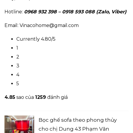
Hotline:
0968 932 398 – 0918 593 088 (Zalo, Viber)
Email: Vinacohome@gmail.com
Currently 4.80/5
1
2
3
4
5
4.8
5
sao của
1259
đánh giá
Bọc ghế sofa theo phong thủy
cho chị Dung 43 Phạm Văn