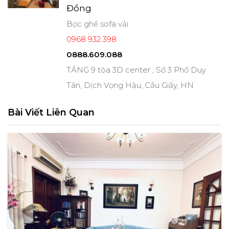
Đồng
Bọc ghế sofa vải
0968 932 398
0888.609.088
TẦNG 9 tòa 3D center , Số 3 Phố Duy
Tân, Dịch Vọng Hậu, Cầu Giấy, HN
Bài Viết Liên Quan