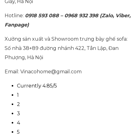
Giấy, Hà Nội
Hotline:
0918 593 088 – 0968 932 398 (Zalo, Viber,
Fanpage)
Xưởng sản xuất và Showroom trưng bày ghế sofa:
Số nhà 38+89 đường nhánh 422, Tân Lập, Đan
Phượng, Hà Nội
Email: Vinacohome@gmail.com
Currently 4.85/5
1
2
3
4
5