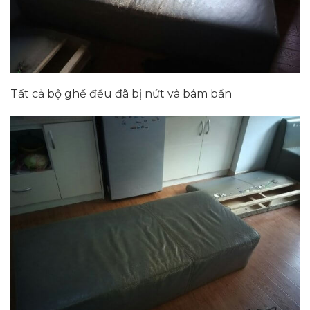
Tất cả bộ ghế đều đã bị nứt và bám bẩn