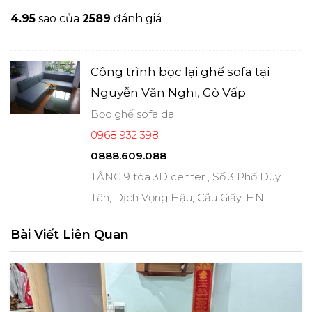
4.9
5
sao của
2589
đánh giá
Công trình bọc lại ghế sofa tại
Nguyễn Văn Nghi, Gò Vấp
Bọc ghế sofa da
0968 932 398
0888.609.088
TẦNG 9 tòa 3D center , Số 3 Phố Duy
Tân, Dịch Vọng Hậu, Cầu Giấy, HN
Bài Viết Liên Quan