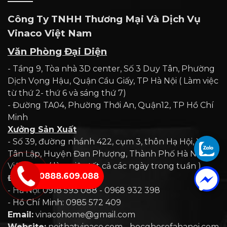
Công Ty TNHH Thương Mại Và Dịch Vụ
Vinaco Việt Nam
Văn Phòng Đại Diện
- Tầng 9, Tòa nhà 3D center, Số 3 Duy Tân, Phường
Dịch Vọng Hậu, Quận Cầu Giấy, TP Hà Nội ( Làm việc
từ thứ 2- thứ 6 và sáng thứ 7)
- Đường TA04, Phường Thới An, Quận12, TP Hồ Chí
Minh
Xưởng Sản Xuất
- Số 39, đường nhánh 422, cụm 3, thôn Hạ Hội, Xã
Tân Lập, Huyện Đan Phượng, Thành Phố Hà Nội,
Việt Nam ( làm việc tất cả các ngày trong tuần )
0888.609.088
Điện Thoại:
- Hà Nội: 0918 593 088 - 0968 932 398
- Hồ Chí Minh: 0985 572 409
Email:
vinacohome@gmail.com
Website:
noithatvinaco.com - bocghesofahanoi.com