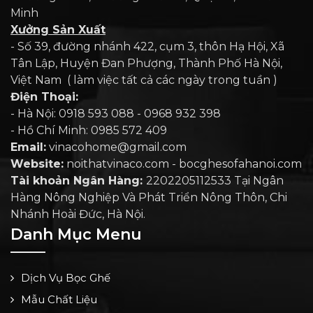
Minh
Xưởng Sản Xuất
- Số 39, đường nhánh 422, cụm 3, thôn Hạ Hội, Xã
Tân Lập, Huyện Đan Phượng, Thành Phố Hà Nội,
Việt Nam ( làm việc tất cả các ngày trong tuần )
Điện Thoại:
- Hà Nội: 0918 593 088 - 0968 932 398
- Hồ Chí Minh: 0985 572 409
Email:
vinacohome@gmail.com
Website:
noithatvinaco.com - bocghesofahanoi.com
Tài khoản Ngân Hàng:
2202205112533 Tại Ngân
Hàng Nông Nghiệp Và Phát Triển Nông Thôn, Chi
Nhánh Hoài Đức, Hà Nội.
Danh Mục Menu
Dịch Vụ Bọc Ghế
Mẫu Chất Liệu