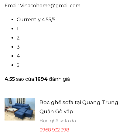
Email: Vinacohome@gmail.com
Currently 4.55/5
1
2
3
4
5
4.5
5
sao của
1694
đánh giá
Bọc ghế sofa tại Quang Trung,
Quận Gò vấp
Bọc ghế sofa da
0968 932 398