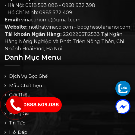
- Hà Nội: 0918 593 088 - 0968 932 398
- Hồ Chí Minh: 0985 572 409
Email:
vinacohome@gmail.com
Website:
noithatvinaco.com - bocghesofahanoi.com
Tài khoản Ngân Hàng:
2202205112533 Tại Ngân
Hàng Nông Nghiệp Và Phát Triển Nông Thôn, Chi
Nhánh Hoài Đức, Hà Nội.
Danh Mục Menu
Dịch Vụ Bọc Ghế
Mẫu Chất Liệu
Giới Thiệu
Công Trình Thực Hiện
0888.609.088
Bảng Giá
Tin Tức
Hỏi Đáp