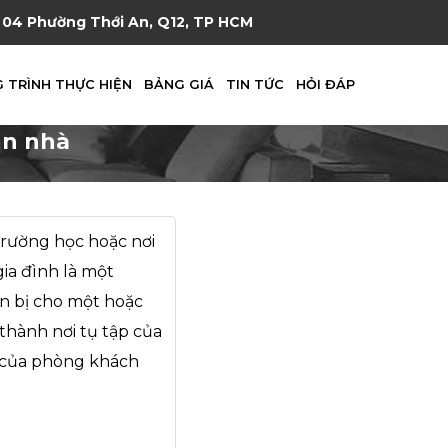
04 Phường Thới An, Q12, TP HCM
 TRÌNH THỰC HIỆN
BẢNG GIÁ
TIN TỨC
HỎI ĐÁP
ăn nhà
trường học hoặc nơi
gia đình là một
n bị cho một hoặc
 thành nơi tụ tập của
m của phòng khách