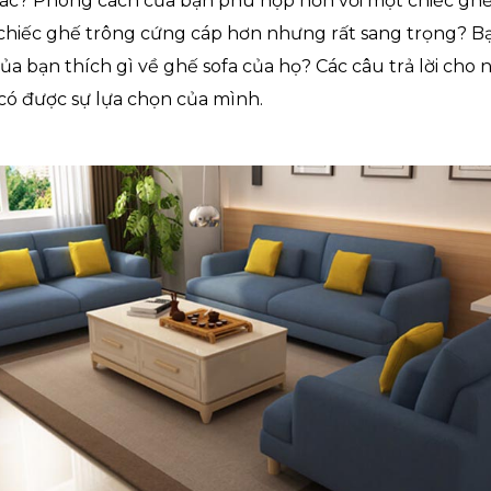
ác? Phong cách của bạn phù hợp hơn với một chiếc ghế
hiếc ghế trông cứng cáp hơn nhưng rất sang trọng? Bạ
của bạn thích gì về ghế sofa của họ? Các câu trả lời cho
 có được sự lựa chọn của mình.