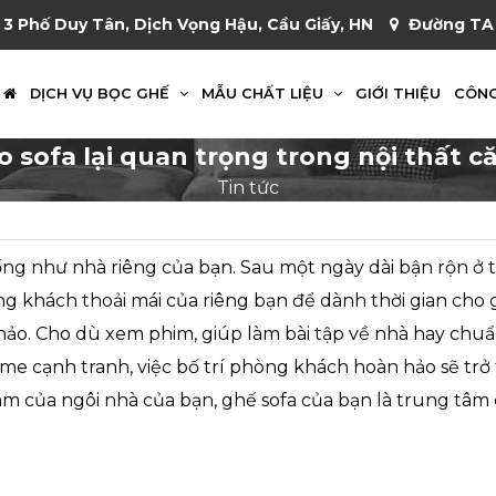
 3 Phố Duy Tân, Dịch Vọng Hậu, Cầu Giấy, HN
Đường TA 
DỊCH VỤ BỌC GHẾ
MẪU CHẤT LIỆU
GIỚI THIỆU
CÔNG
ao sofa lại quan trọng trong nội thất c
Tin tức
ống như nhà riêng của bạn. Sau một ngày dài bận rộn ở 
ng khách thoải mái của riêng bạn để dành thời gian cho 
o. Cho dù xem phim, giúp làm bài tập về nhà hay chuẩ
ame cạnh tranh, việc bố trí phòng khách hoàn hảo sẽ trở
 tâm của ngôi nhà của bạn, ghế sofa của bạn là trung tâ