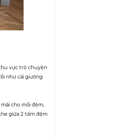
 khu vực trò chuyện
đôi như cái giường
i mái cho mỗi đệm,
 khe giữa 2 tấm đệm