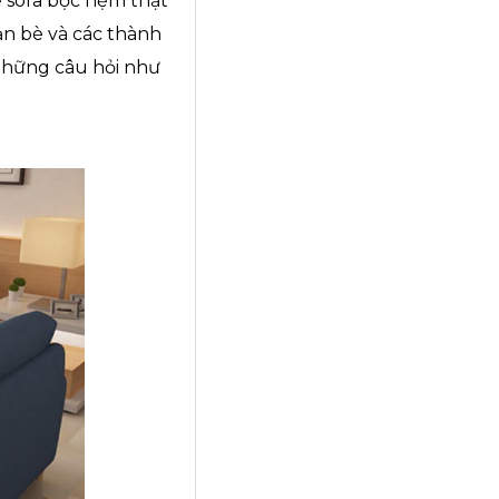
 sofa bọc nệm thật
n bè và các thành
 những câu hỏi như