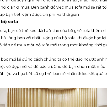
ời gian để suy nghĩ nên chọn loại sofa nào , mẫu nào, mu
 thời gian đi mua. Bên cạnh đó việc mua sofa mới sẽ rất tố
iúp bạn tiết kiệm được chi phí, và thời gian.
 bộ sofa
ofa, bạn có thể kéo dài tuổi thọ của bộ ghế sofa thêm 
hài lòng hơn với chất lượng của bộ sofa khi được bọc lại
ỏ tiền để mua một bộ sofa mới trong một khoảng thời gi
c bọc mới lại đúng cách chúng ta có thể đảo ngược ảnh 
ột vẻ đẹp mới và dễ bảo trì. Cho dù bạn chọn một mẫu vả
t liệu và họa tiết cũ cụ thể, bạn sẽ nhận được kết quả tu