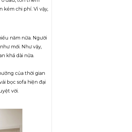
a ở đau, tốn them
n kém chi phí. Vì vậy,
nhiều năm nữa. Người
 như mới. Như vậy,
an khá dài nữa.
hưởng của thời gian
i bọc sofa hiện đại
yệt vời.