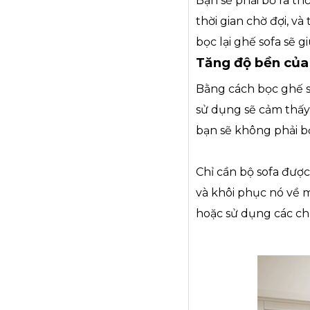
Bạn sẽ phải bỏ ra th
thời gian chờ đợi, và
bọc lại ghế sofa sẽ g
Tăng độ bền của
Bằng cách bọc ghế s
sử dụng sẽ cảm thấy 
bạn sẽ không phải b
Chỉ cần bộ sofa đượ
và khôi phục nó về m
hoặc sử dụng các chấ