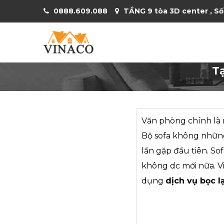
0888.609.088
TẦNG 9 tòa 3D center , Số
T
Văn phòng chính là n
Bộ sofa không những
lần gặp đầu tiên. So
không dc mới nữa. V
dụng
dịch vụ bọc l