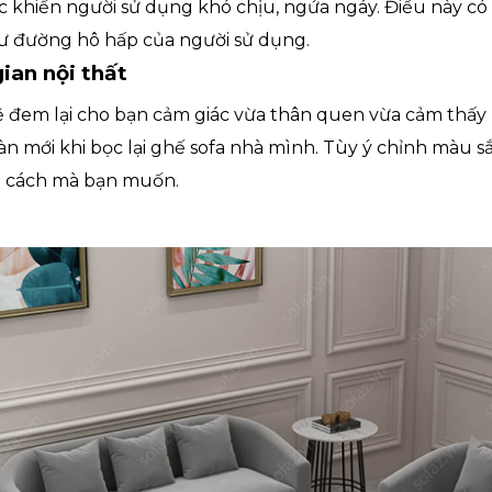
khiến người sử dụng khó chịu, ngứa ngáy. Điều này có
ư đường hô hấp của người sử dụng.
ian nội thất
sẽ đem lại cho bạn cảm giác vừa thân quen vừa cảm thấy 
 mới khi bọc lại ghế sofa nhà mình. Tùy ý chỉnh màu sắc
 cách mà bạn muốn.