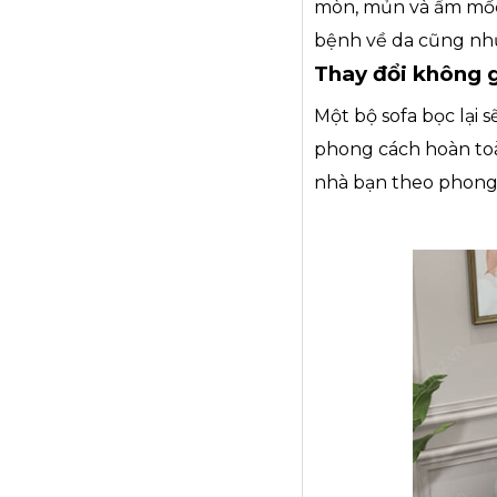
mòn, mủn và ẩm mốc 
bệnh về da cũng nh
Thay đổi không g
Một bộ sofa bọc lại 
phong cách hoàn toàn
nhà bạn theo phong