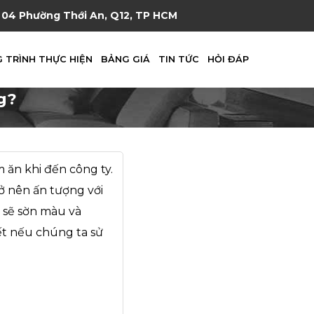
04 Phường Thới An, Q12, TP HCM
 TRÌNH THỰC HIỆN
BẢNG GIÁ
TIN TỨC
HỎI ĐÁP
g?
 ăn khi đến công ty.
ở nên ấn tượng với
o sẽ sờn màu và
ết nếu chúng ta sử