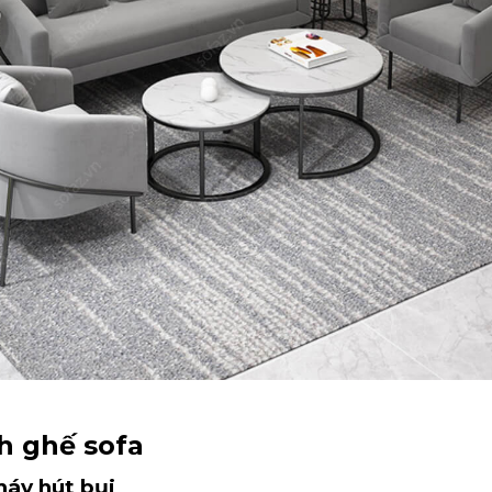
nh ghế sofa
áy hút bụi