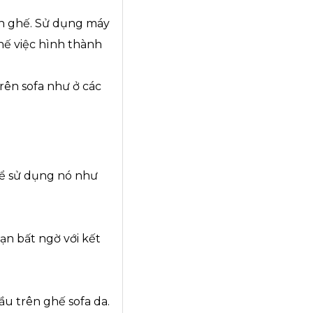
ên ghế. Sử dụng máy
hế việc hình thành
rên sofa như ở các
hể sử dụng nó như
ạn bất ngờ với kết
u trên ghế sofa da.