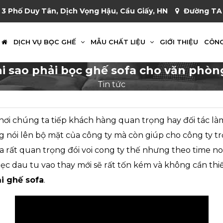
 3 Phố Duy Tân, Dịch Vọng Hậu, Cầu Giấy, HN
Đường TA 
DỊCH VỤ BỌC GHẾ
MẪU CHẤT LIỆU
GIỚI THIỆU
CÔNG
ại sao phải bọc ghế sofa cho văn phòn
Tin tức
ơi chúng ta tiếp khách hàng quan trọng hay đối tác làm
 nói lên bộ mặt của công ty mà còn giúp cho công ty tr
fa rất quan trọng đói voi cong ty thế nhưng theo time n
iẹc dau tu vao thay mới sẽ rất tốn kém và không cần thi
ại ghế sofa
.