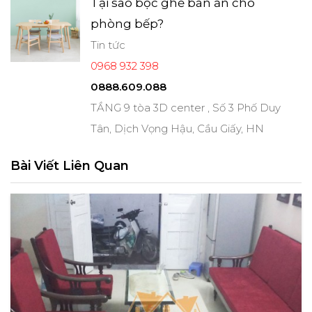
Tại sao bọc ghế bàn ăn cho
phòng bếp?
Tin tức
0968 932 398
0888.609.088
TẦNG 9 tòa 3D center , Số 3 Phố Duy
Tân, Dịch Vọng Hậu, Cầu Giấy, HN
Bài Viết Liên Quan