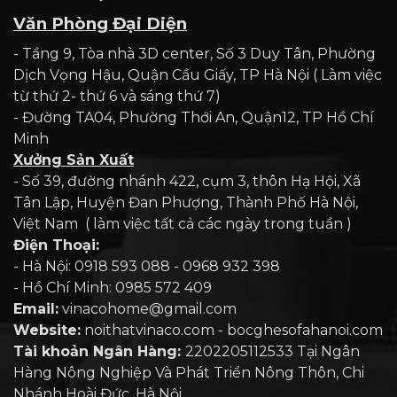
Văn Phòng Đại Diện
- Tầng 9, Tòa nhà 3D center, Số 3 Duy Tân, Phường
Dịch Vọng Hậu, Quận Cầu Giấy, TP Hà Nội ( Làm việc
từ thứ 2- thứ 6 và sáng thứ 7)
- Đường TA04, Phường Thới An, Quận12, TP Hồ Chí
Minh
Xưởng Sản Xuất
- Số 39, đường nhánh 422, cụm 3, thôn Hạ Hội, Xã
Tân Lập, Huyện Đan Phượng, Thành Phố Hà Nội,
Việt Nam ( làm việc tất cả các ngày trong tuần )
Điện Thoại:
- Hà Nội: 0918 593 088 - 0968 932 398
- Hồ Chí Minh: 0985 572 409
Email:
vinacohome@gmail.com
Website:
noithatvinaco.com - bocghesofahanoi.com
Tài khoản Ngân Hàng:
2202205112533 Tại Ngân
Hàng Nông Nghiệp Và Phát Triển Nông Thôn, Chi
Nhánh Hoài Đức, Hà Nội.