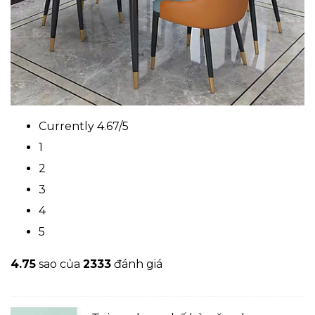
Currently 4.67/5
1
2
3
4
5
4.7
5
sao của
2333
đánh giá