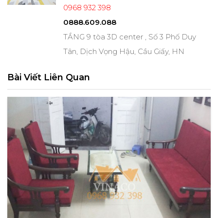
0968 932 398
0888.609.088
TẦNG 9 tòa 3D center , Số 3 Phố Duy
Tân, Dịch Vọng Hậu, Cầu Giấy, HN
Bài Viết Liên Quan