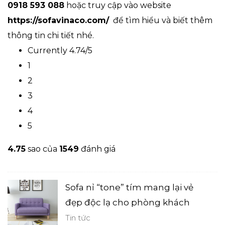
0918 593 088
hoặc truy cập vào website
https://sofavinaco.com/
để tìm hiểu và biết thêm
thông tin chi tiết nhé.
Currently 4.74/5
1
2
3
4
5
4.7
5
sao của
1549
đánh giá
Sofa nỉ “tone” tím mang lại vẻ
đẹp độc lạ cho phòng khách
Tin tức