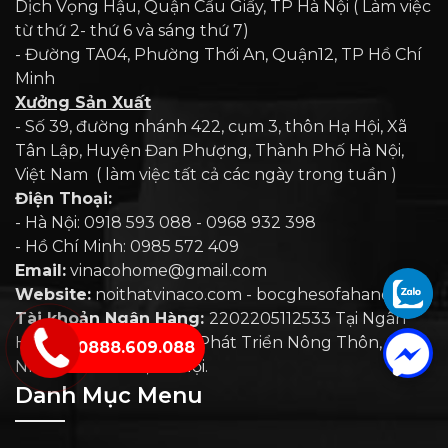
Dịch Vọng Hậu, Quận Cầu Giấy, TP Hà Nội ( Làm việc
từ thứ 2- thứ 6 và sáng thứ 7)
- Đường TA04, Phường Thới An, Quận12, TP Hồ Chí
Minh
Xưởng Sản Xuất
- Số 39, đường nhánh 422, cụm 3, thôn Hạ Hội, Xã
Tân Lập, Huyện Đan Phượng, Thành Phố Hà Nội,
Việt Nam ( làm việc tất cả các ngày trong tuần )
Điện Thoại:
- Hà Nội: 0918 593 088 - 0968 932 398
- Hồ Chí Minh: 0985 572 409
Email:
vinacohome@gmail.com
Website:
noithatvinaco.com - bocghesofahanoi.com
Tài khoản Ngân Hàng:
2202205112533 Tại Ngân
Hàng Nông Nghiệp Và Phát Triển Nông Thôn, Chi
0888.609.088
Nhánh Hoài Đức, Hà Nội.
Danh Mục Menu