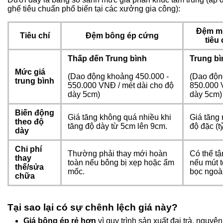
ghế tiêu chuẩn phổ biến tại các xưởng gia công):
Đệm m
Tiêu chí
Đệm bông ép cứng
tiêu
Thấp đến Trung bình
Trung b
Mức giá
(Dao động khoảng 450.000 -
(Dao độn
trung bình
550.000 VNĐ / mét dài cho độ
850.000 
dày 5cm)
dày 5cm)
Biến động
Giá tăng không quá nhiều khi
Giá tăng 
theo độ
tăng độ dày từ 5cm lên 9cm.
độ đặc (t
dày
Chi phí
Thường phải thay mới hoàn
Có thể tậ
thay
toàn nếu bông bị xẹp hoặc ẩm
nếu mút t
thế/sửa
mốc.
bọc ngoài
chữa
Tại sao lại có sự chênh lệch giá này?
Giá bông ép rẻ hơn
vì quy trình sản xuất đại trà, nguyên