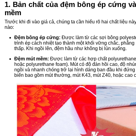
1. Bản chất của đệm bông ép cứng v
mềm
Trước khi đi vào giá cả, chúng ta cần hiểu rõ hai chất liệu n
nào:
Đệm bông ép cứng:
Được làm từ các sợi bông polyest
trình ép cách nhiệt tạo thành một khối vững chắc, phẳng
thấp. Khi ngồi lên, đệm hầu như không bị lún xuống.
Đệm mút mềm:
Được làm từ các hợp chất polyurethane 
hoặc polyurethane foam). Mút có độ đàn hồi cao, độ nhún 
ngồi và nhanh chóng trở lại hình dáng ban đầu khi đứng 
biến bao gồm mút thường, mút K43, mút Z40, hoặc cao c