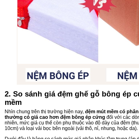
2. So sánh
giá đệm ghế gỗ
bông ép c
mềm
Nhìn chung trên thị trường hiện nay,
đệm mút mềm có phân 
thường có giá cao hơn đệm bông ép cứng
đối với các dò
nhiên, mức giá cụ thể còn phụ thuộc vào độ dày của đệm (t
10cm) và loại vải bọc bên ngoài (vải thô, nỉ, nhung, hoặc da).
Dưới đây là bảng so sánh mức giá phân khúc tầm trung (áp 