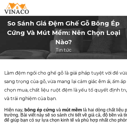
So Sánh Giá Đệm Ghế Gỗ Bông Ép
Cứng Và Mút Mềm: Nên Chọn Loại
Nào?
Tin tức
Làm đệm ngồi cho ghế gỗ là giải pháp tuyệt vời để v
sang trọng của gỗ, vừa mang lại cảm giác êm ái, ấm áp 
chọn mua, chất liệu ruột đệm là yếu tố quyết định tr
và trải nghiệm của bạn.
Hiện nay,
bông ép cứng
và
mút mềm
là hai dòng chất liệu p
trường. Bài viết này sẽ so sánh chi tiết về giá cả, độ bền và t
để giúp bạn có sự lựa chọn kinh tế và phù hợp nhất cho phò