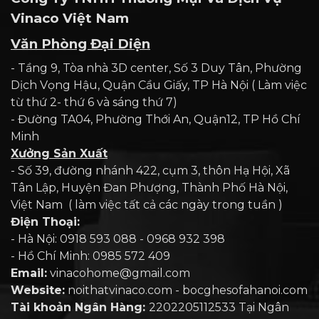
Vinaco Việt Nam
Văn Phòng Đại Diện
- Tầng 9, Tòa nhà 3D center, Số 3 Duy Tân, Phường
Dịch Vọng Hậu, Quận Cầu Giấy, TP Hà Nội ( Làm việc
từ thứ 2- thứ 6 và sáng thứ 7)
- Đường TA04, Phường Thới An, Quận12, TP Hồ Chí
Minh
Xưởng Sản Xuất
- Số 39, đường nhánh 422, cụm 3, thôn Hạ Hội, Xã
Tân Lập, Huyện Đan Phượng, Thành Phố Hà Nội,
Việt Nam ( làm việc tất cả các ngày trong tuần )
Điện Thoại:
- Hà Nội: 0918 593 088 - 0968 932 398
- Hồ Chí Minh: 0985 572 409
Email:
vinacohome@gmail.com
Website:
noithatvinaco.com - bocghesofahanoi.com
Tài khoản Ngân Hàng:
2202205112533 Tại Ngân