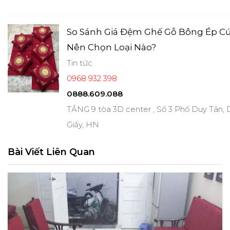
So Sánh Giá Đệm Ghế Gỗ Bông Ép C
Nên Chọn Loại Nào?
Tin tức
0968 932 398
0888.609.088
TẦNG 9 tòa 3D center , Số 3 Phố Duy Tân,
Giấy, HN
Bài Viết Liên Quan