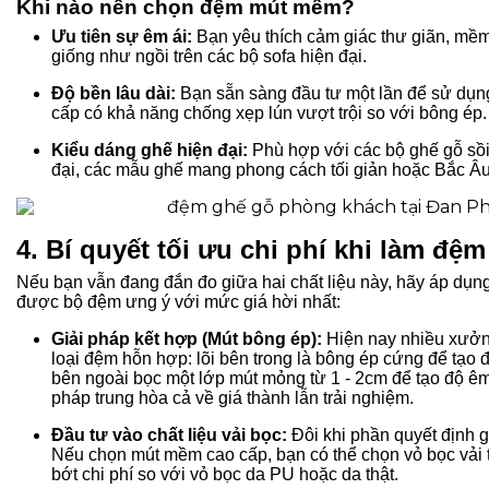
Khi nào nên chọn đệm mút mềm?
Ưu tiên sự êm ái:
Bạn yêu thích cảm giác thư giãn, mề
giống như ngồi trên các bộ sofa hiện đại.
Độ bền lâu dài:
Bạn sẵn sàng đầu tư một lần để sử dụn
cấp có khả năng chống xẹp lún vượt trội so với bông ép.
Kiểu dáng ghế hiện đại:
Phù hợp với các bộ ghế gỗ sồi
đại, các mẫu ghế mang phong cách tối giản hoặc Bắc Âu
4. Bí quyết tối ưu chi phí khi làm đệ
Nếu bạn vẫn đang đắn đo giữa hai chất liệu này, hãy áp dụn
được bộ đệm ưng ý với mức giá hời nhất:
Giải pháp kết hợp (Mút bông ép):
Hiện nay nhiều xưởn
loại đệm hỗn hợp: lõi bên trong là bông ép cứng để tạo
bên ngoài bọc một lớp mút mỏng từ 1 - 2cm để tạo độ êm
pháp trung hòa cả về giá thành lẫn trải nghiệm.
Đầu tư vào chất liệu vải bọc:
Đôi khi phần quyết định g
Nếu chọn mút mềm cao cấp, bạn có thể chọn vỏ bọc vải 
bớt chi phí so với vỏ bọc da PU hoặc da thật.