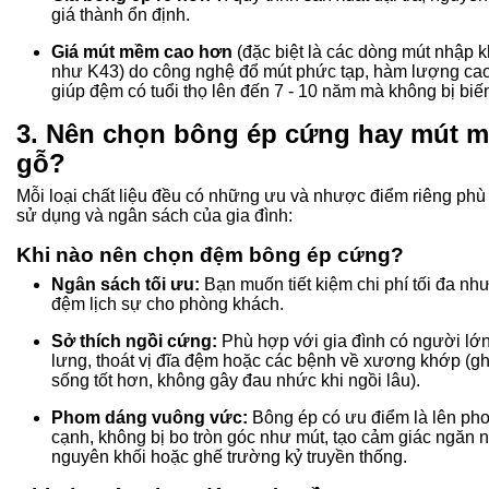
giá thành ổn định.
Giá mút mềm cao hơn
(đặc biệt là các dòng mút nhập 
như K43) do công nghệ đổ mút phức tạp, hàm lượng cao
giúp đệm có tuổi thọ lên đến 7 - 10 năm mà không bị biế
3. Nên chọn bông ép cứng hay mút 
gỗ?
Mỗi loại chất liệu đều có những ưu và nhược điểm riêng phù
sử dụng và ngân sách của gia đình:
Khi nào nên chọn đệm bông ép cứng?
Ngân sách tối ưu:
Bạn muốn tiết kiệm chi phí tối đa n
đệm lịch sự cho phòng khách.
Sở thích ngồi cứng:
Phù hợp với gia đình có người lớn
lưng, thoát vị đĩa đệm hoặc các bệnh về xương khớp (gh
sống tốt hơn, không gây đau nhức khi ngồi lâu).
Phom dáng vuông vức:
Bông ép có ưu điểm là lên pho
cạnh, không bị bo tròn góc như mút, tạo cảm giác ngăn 
nguyên khối hoặc ghế trường kỷ truyền thống.